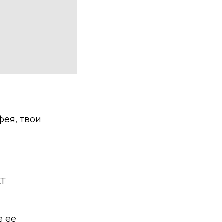
фея, твои
АТ
е ее