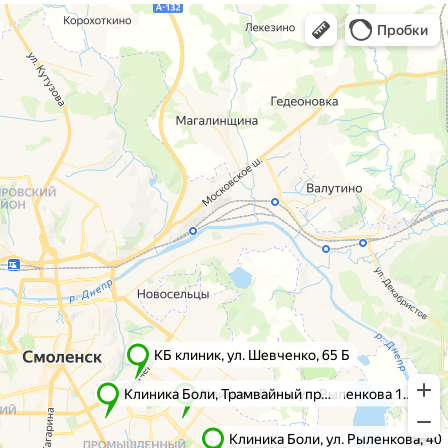
г. Смоленск
г. Ярцево
ул. Рыленкова, 11 Б
ул. Рокоссовского, 65
ул. Рыленкова, 40
г. Одинцово
пр-д Трамвайный, 6
ул. Говорова, 85
ул. Шевченко, 65
Б
Почта:
info@clinica-boli.ru
Номер телефона:
+7 (4812) 25-25-00
Пн-пт 8:00 - 20:00 сб-вс 9:00 - 18:00
Лечение
Диагностика
Травматолог и ортопед
МРТ
КТ
Невролог
Флеболог
Анализы
Нейрохирург
УЗИ
Дерматолог
Чек-Апы
Проктолог
О клинике
Косметолог