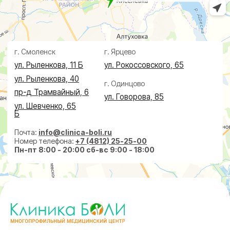
Ревматолог
Акции
Терапевт
Врачи
Капельницы здоровья
Пациентам
Лечение по ДМС
Новости
Лечебные блокады
Социальные проекты
Справки
Малоинвазивная
хирургия
На суставах
На позвоночнике
По флебологии
По проктологии
Пластическая хирургия
Пн-пт 8:00 - 20:00 сб-вс 9:00 - 18:00
+7 (4812) 25-25-00
Заказать обратный звонок
г. Смоленск
ул. Рыленкова, 11 Б