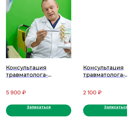
Консультация
Консультация
травматолога-
травматолога-
ортопеда, кандидата
ортопеда (перви
медицинских наук
5 900
₽
2 100
₽
(первичная)
Записаться
Записаться