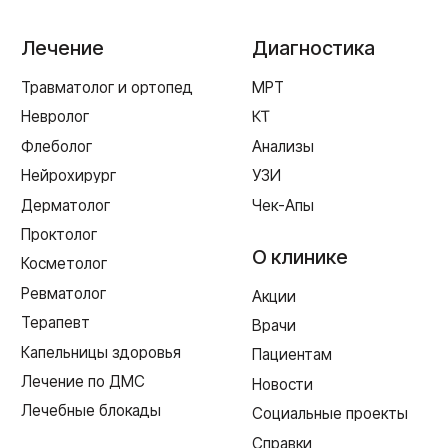
ул. Рыленкова, 40
пр-д Трамвайный, 6
ул. Шевченко, 65 Б
г. Ярцево
ул. Рокоссовского, 65
г. Одинцово
ул. Говорова, 85
ИМЕЮТСЯ ПРОТИВОПОКАЗАНИЯ,
НЕОБХОДИМА КОНСУЛЬТАЦИЯ СПЕЦИАЛИСТА
Лицензия Л041-01128-67/00331765 от 28.05.2019 г. и Л041-
01128-67/00637993 от 17.01.2023 г. выдана Департаментом
Смоленской области по здравоохранению
Реквизиты
Согласие на обработку персональных данных
Политика в отношении обработки персональных данных
Создание сайта