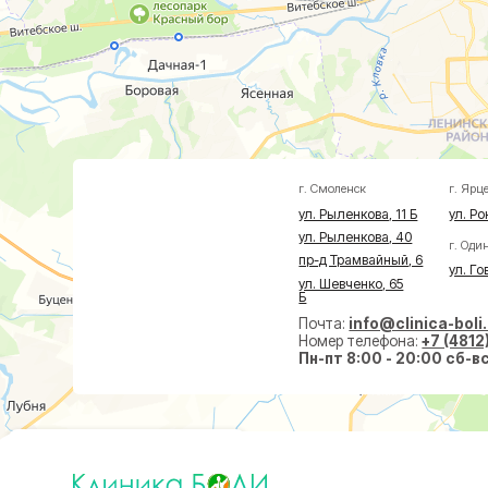
г. Смоленск
г. Ярцево
ул. Рыленкова, 11 Б
ул. Рокоссовско
ул. Рыленкова, 40
г. Одинцово
пр-д Трамвайный, 6
ул. Говорова, 8
ул. Шевченко, 65
Б
Почта:
info@clinica-boli.ru
Номер телефона:
+7 (4812) 25-25
Пн-пт 8:00 - 20:00 сб-вс 9:00 -
Диагностика
Лечение
Малоин
МРТ
Травматолог и ортопед
На суст
КТ
Невролог
На позв
УЗИ
Проктолог
По прок