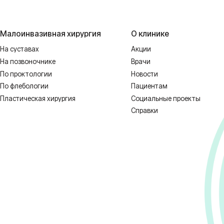
ологии
Пациентам
еская хирургия
Социальные проекты
Справки
 НЕОБХОДИМА КОНСУЛЬТАЦИЯ СПЕЦИ
1128-67/00637993 от 17.01.2023 г. выдана Департаментом Смоленской о
ных
Реквизиты
Полити