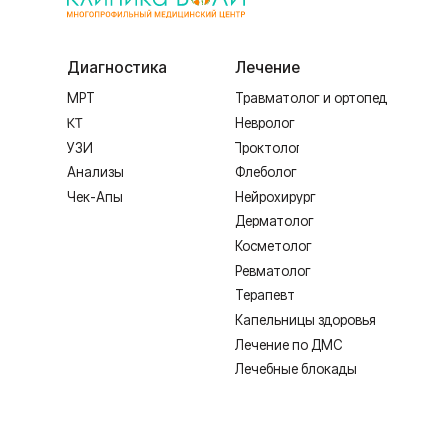
Анализы
Флеболог
По флеб
Чек-Апы
Нейрохирург
Пластич
Дерматолог
Косметолог
Ревматолог
Терапевт
Капельницы здоровья
Лечение по ДМС
Лечебные блокады
ИМЕЮТСЯ ПРОТИВОПОКАЗАНИЯ,
Лицензия Л041-01128-67/00331765 от 28.05.2019 г. и Л041-0
Создание сайта
Согласие на обработку персональных дан