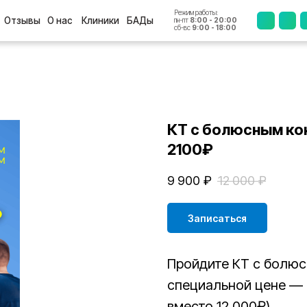
Режим работы:
+7 (4812
ы
О нас
Клиники
БАДы
пн-пт
8:00 - 20:00
сб-вс
9:00 - 18:00
КТ с болюсным ко
2100₽
9 900
₽
12 000
₽
Записаться
Пройдите КТ с болю
специальной цене — 
вместо 12 000₽)