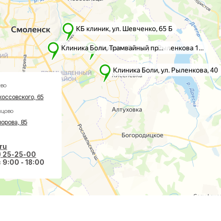
го, 65
5
-00
 18:00
вазивная хирургия
О клинике
авах
Акции
оночнике
Врачи
тологии
Новости