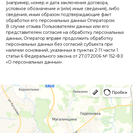
(например, номер и дата заключения договора,
условное обозначение и (или) иные сведения), либо
сведения, иным образом подтверждающие факт
обработки его персональных данных Оператором.
В случае отзыва Пользователем данных или его
представителем согласия на обработку персональных
данных, Оператор вправе продолжить обработку
персональных данных без согласий субъекта при
наличии оснований, указанных в пунктах 2-11 части 1
статьи 6 Федерального закона от 27.07.2006 № 152-ФЗ
«О персональных данных».
г. Смоленск
г. Ярцево
ул. Рыленкова, 11 Б
ул. Рокоссовского, 65
ул. Рыленкова, 40
г. Одинцово
пр-д Трамвайный, 6
ул. Говорова, 85
ул. Шевченко, 65
Б
Почта:
info@clinica-boli.ru
Номер телефона:
+7 (4812) 25-25-00
Пн-пт 8:00 - 20:00 сб-вс 9:00 - 18:00