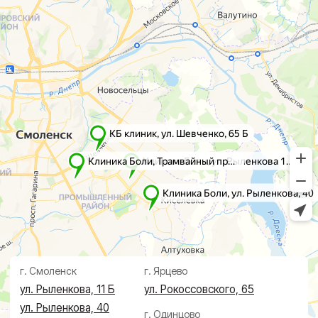
Лечение
Диагностика
Травматолог и ортопед
МРТ
КТ
Невролог
Флеболог
Анализы
Нейрохирург
УЗИ
Дерматолог
Чек-Апы
Проктолог
О клинике
Косметолог
Ревматолог
Акции
Терапевт
Врачи
Капельницы здоровья
Пациентам
Лечение по ДМС
Новости
Лечебные блокады
Социальные проекты
Справки
Малоинвазивная
хирургия
На суставах
На позвоночнике
По флебологии
По проктологии