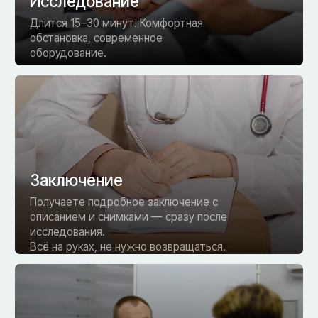
Результат сразу
Заключение с описанием и снимками — в день
обращения. Не ждёте дни. Не приходите
повторно.
• Стоимость
Выберите свою программу
— или запишитесь на
прием, и врач подберёт
оптимальный план
Не является публичной офертой. Точную
стоимость уточняйте у администраторов
клиники.