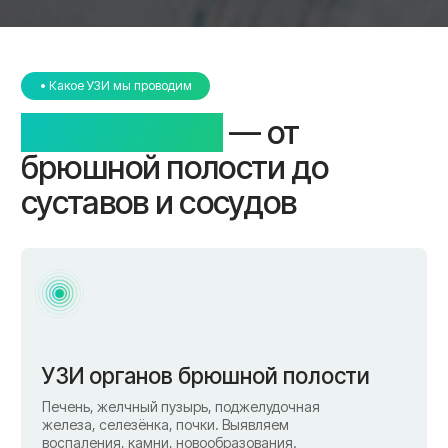
УЗИ органов брюшной полости
Печень, желчный пузырь, поджелудочная
железа, селезёнка, почки. Выявляем
воспаления, камни, новообразования.
УЗИ органов малого таза
Для женщин — матка, яичники. Для мужчин —
предстательная железа, мочевой пузырь. Выявляем
кисты, миомы, воспаления, изменения структуры.
УЗИ почек и мочевого пузыря
Камни, кисты, воспаления, аномалии.
При необходимости — консультация
уролога сразу после исследования.