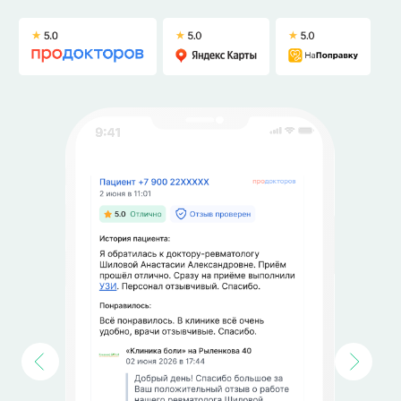
Заключение
Получаете подробное заключение с
описанием и снимками — сразу после
исследования.
Всё на руках, не нужно возвращаться.
Консультация врача
Если на УЗИ выявили изменения —
запишетесь к нужному специалисту прямо в
клинике. Гастроэнтеролог, гинеколог, уролог,
флеболог, невролог — все рядом.
• Наши врачи
Врачи УЗ-диагностики