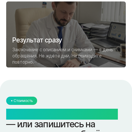
Флеболог
Анализы
Нейрохирург
УЗИ
Дерматолог
Чек-Апы
Проктолог
О клинике
Косметолог
Ревматолог
Акции
Терапевт
Врачи
Капельницы здоровья
Пациентам
Лечение по ДМС
Новости
Лечебные блокады
Социальные проекты
Справки
Малоинвазивная
хирургия
На суставах
На позвоночнике
По флебологии
По проктологии
Пластическая хирургия
Пн-пт 8:00 - 20:00 сб-вс 9:00 - 18:00
+7 (4812) 25-25-00