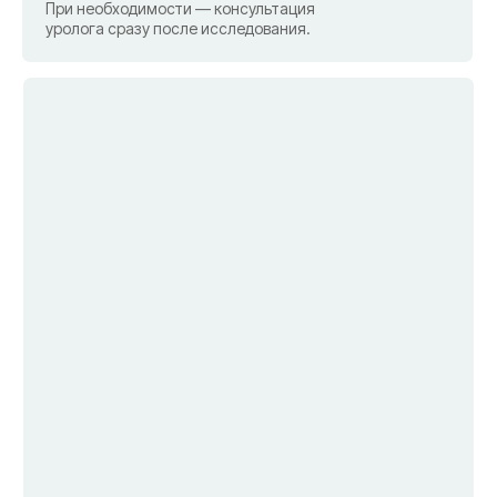
УЗИ сосудов
Сосуды головы, шеи, нижних и верхних
конечностей, . Оценка кровотока, выявление
тромбов, атеросклероза, варикоза. Можно
сразу на приеме у флеболога или кардиолога.
УЗИ суставов и мягких тканей
Коленный, плечевой, тазобедренный сустав.
Стопа или кисть. Связки, мениски, суставная
жидкость. При выявлении патологии —
травматолог-ортопед в этой же клинике.
• Почему УЗИ в КБ Клиник