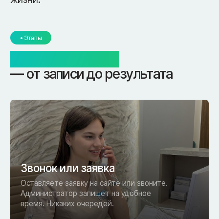
выбирают КБ Клиник
для прохождения УЗИ
Экспертное оборудование
Аппарат Alpinion E-Cube 8 — одна из систем
экспертного класса в Смоленске. Высочайшее
качество. Видим то, что не увидит обычный
аппарат.
Диагностика + лечение
в одном месте
После УЗИ — сразу к врачу.
Не нужно ехать в другую клинику.