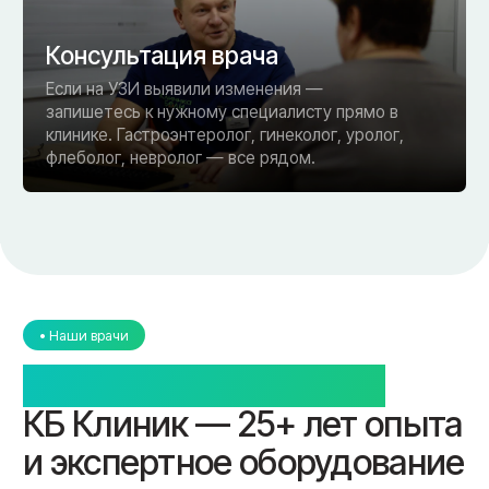
Запишитесь на УЗИ — точная
диагностика на экспертном
оборудовании со скидкой 20%
Исследование займёт 15–30 минут. Заключение —
сразу на руки. Если нужна консультация врача —
запишетесь в тот же день, не выходя из клиники.
+7
Я ознакомился с
политикой конфиденциальности
и даю
согласие
на
обработку персональных данных
Записаться на консультацию
Не хотите ждать звонка? Позвоните нам по этому номеру:
+7 (4812) 25-25-00