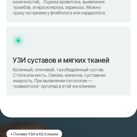
Заключение сразу
Результат исследования — в тот же день.
Подробное заключение с описанием и
рекомендациями. Не нужно ждать дни и
приходить повторно.
Консультация врача после УЗИ
Нашли что-то на УЗИ — и непонятно, что
делать? В клинике 27 направлений. Запишетесь
к нужному врачу сразу после исследования —
без очередей.
Безопасно для всех
УЗИ — не лучевой метод. Безопасен для
детей, беременных, кормящих. Можно
повторять через короткие промежутки без
ограничений.