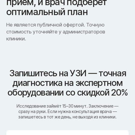
Заказать обратный звонок
г. Смоленск
ул. Рыленкова, 11 Б
ул. Рыленкова, 40
пр-д Трамвайный, 6
ул. Шевченко, 65 Б
г. Ярцево
ул. Рокоссовского, 65
г. Одинцово
ул. Говорова, 85
ИМЕЮТСЯ ПРОТИВОПОКАЗАНИЯ,
НЕОБХОДИМА КОНСУЛЬТАЦИЯ СПЕЦИАЛИСТА
Лицензия Л041-01128-67/00331765 от 28.05.2019 г. и Л041-
01128-67/00637993 от 17.01.2023 г. выдана Департаментом
Смоленской области по здравоохранению
Реквизиты
Согласие на обработку персональных данных
Политика в отношении обработки персональных данных