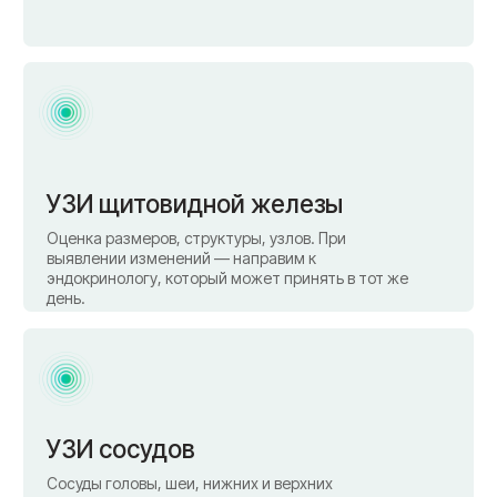
Не просто снимок — а
полная картина с
возможностью сразу начать
лечение
Экспертный аппарат Alpinion E-Cube 8
Универсальная система ультразвуковой
диагностики экспертного класса — одна из
немногих в Смоленске. Высочайшее качество
изображения, объёмная визуализация
структур.
Специалисты со стажем 25+ лет
Опытные врачи УЗ-диагностики, которые
видят то, что другие пропускают.
Квалификация и опыт — не менее важны, чем
оборудование.