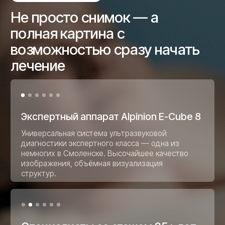
Будни и выходные
Работаем пн–пт 8:00–20:00, сб–вс 9:00–
18:00. Записывайтесь на удобное время — в
том числе вечером и в выходные.
УЗИ на экспертном оборудовании +
заключение сразу + консультация нужного
врача в тот же день = от диагностики до
плана лечения за один визит.
• Отзывы
Нас рекомендуют и
доверяют
самое ценное
— свое здоровье