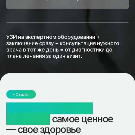
Подготовка
Для УЗИ брюшной полости — натощак
(8 часов без еды). Для УЗИ малого
таза — наполненный мочевой пузырь.
Для остальных видов — специальная
подготовка не нужна.
Исследование
Длится 15–30 минут. Комфортная
обстановка, современное
оборудование.