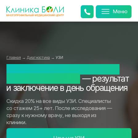
Меню
Главная
→
Д
иагностика
→
УЗИ
УЗИ всех органов на аппарате
экспертного класса
— результат
и заключение в день обращения
Скидка 20% на все виды УЗИ. Специалисты
со стажем 25+ лет. После исследования —
сразу к нужному врачу, не выходя из
клиники.
Цены на УЗИ
Скидка 20%
На все виды УЗИ. Акция действует до конца месяца
Врач рядом