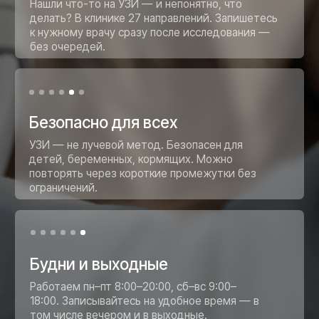
Жданюк Алексей Сергеевич
Основатель сети инновационных
медицинских центров «Клиника Боли»
Наша миссия - избавлять людей от
боли, улучшать их здоровье и качество
жизни.
• Этапы
Как проходит УЗИ
— от записи до результата
Звонок или заявка
Оставляете заявку на сайте или звоните.
Администратор запишет на удобное
время. Никаких очередей.