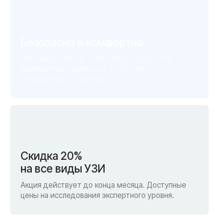
г. Смоленск
г. Ярцево
ул. Рыленкова, 11 Б
ул. Рокоссовского, 65
ул. Рыленкова, 40
г. Одинцово
пр-д Трамвайный, 6
ул. Говорова, 85
ул. Шевченко, 65
Б
Почта:
info@clinica-boli.ru
Номер телефона:
+7 (4812) 25-25-00
Пн-пт 8:00 - 20:00 сб-вс 9:00 - 18:00
Лечение
Диагностика
Травматолог и ортопед
МРТ
КТ
Невролог