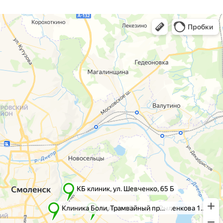
г. Смоленск
г. Ярцево
ул. Рыленкова, 11 Б
ул. Рокоссовского, 65
ул. Рыленкова, 40
г. Одинцово
пр-д Трамвайный, 6
ул. Говорова, 85
ул. Шевченко, 65
Б
Почта:
info@clinica-boli.ru
Номер телефона:
+7 (4812) 25-25-00
Пн-пт 8:00 - 20:00 сб-вс 9:00 - 18:00
Лечение
Диагностика