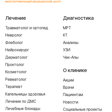
Пн-пт 8:00 - 20:00 сб-вс 9:00 - 18:00
+7 (4812) 25-25-00
Заказать обратный звонок
г. Смоленск
ул. Рыленкова, 11 Б
ул. Рыленкова, 40
пр-д Трамвайный, 6
ул. Шевченко, 65 Б
г. Ярцево
ул. Рокоссовского, 65
г. Одинцово
ул. Говорова, 85
ИМЕЮТСЯ ПРОТИВОПОКАЗАНИЯ,
НЕОБХОДИМА КОНСУЛЬТАЦИЯ СПЕЦИАЛИСТА
Лицензия Л041-01128-67/00331765 от 28.05.2019 г. и Л041-
01128-67/00637993 от 17.01.2023 г. выдана Департаментом
Смоленской области по здравоохранению