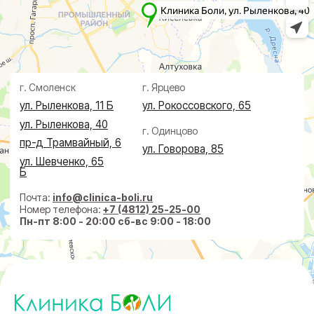
Травматолог и ортопед
МРТ
КТ
Невролог
Флеболог
Анализы
Нейрохирург
УЗИ
Дерматолог
Чек-Апы
Проктолог
О клинике
Косметолог
Ревматолог
Акции
Терапевт
Врачи
Капельницы здоровья
Пациентам
Лечение по ДМС
Новости
Лечебные блокады
Социальные проекты
Справки
Малоинвазивная
хирургия
На суставах
На позвоночнике
По флебологии
По проктологии
Пластическая хирургия