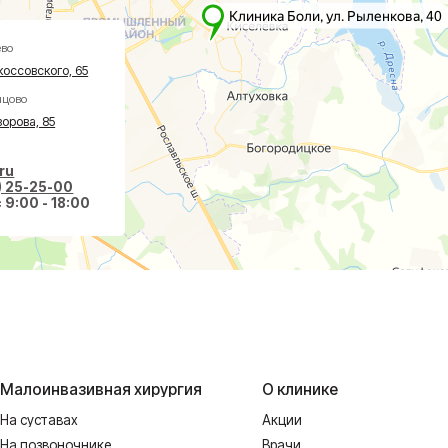
5
-00
 18:00
вазивная хирургия
О клинике
авах
Акции
оночнике
Врачи
тологии
Новости
ологии
Пациентам
еская хирургия
Социальные проекты
Справки