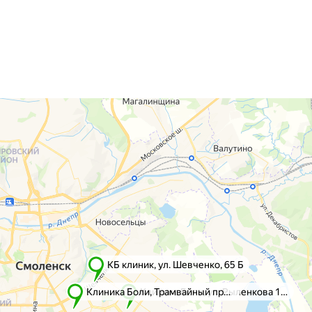
го, 65