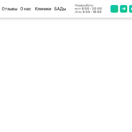
Режим работы:
+7 (4812
ы
О нас
Клиники
БАДы
пн-пт
8:00 - 20:00
сб-вс
9:00 - 18:00