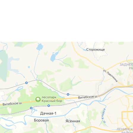
г. Смоленск
г. Ярцево
ул. Рыленкова, 11 Б
ул. Рокоссовско
ул. Рыленкова, 40
г. Одинцово