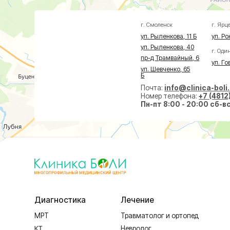
пр-д Трамвайный, 6
ул. Говорова, 8
ул. Шевченко, 65
Б
Почта:
info@clinica-boli.ru
Номер телефона:
+7 (4812) 25-25
Пн-пт 8:00 - 20:00 сб-вс 9:00 -
Диагностика
Лечение
Малоин
МРТ
Травматолог и ортопед
На суст
КТ
Невролог
На позв
УЗИ
Проктолог
По прок
Анализы
Флеболог
По флеб
Чек-Апы
Нейрохирург
Пластич
Дерматолог
Косметолог
Ревматолог