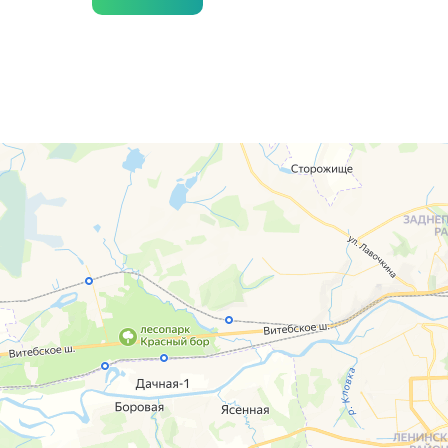
г. Смоленск
г. Ярцево
ул. Рыленкова, 11 Б
ул. Рокоссовско
ул. Рыленкова, 40
г. Одинцово
пр-д Трамвайный, 6
ул. Говорова, 8
ул. Шевченко, 65
Б