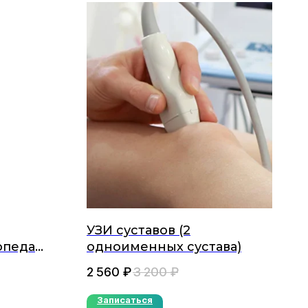
УЗИ суставов (2
опеда
одноименных сустава)
2 560
₽
3 200
₽
Записаться