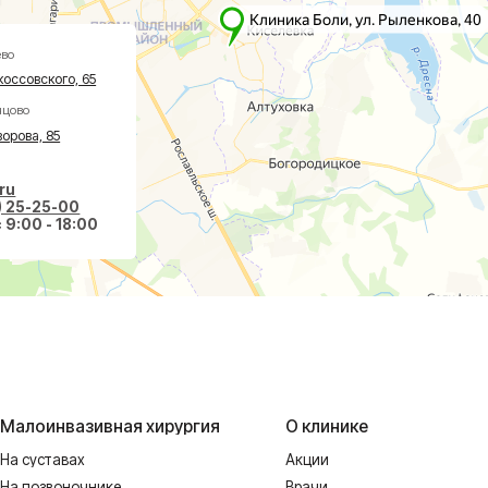
-00
 18:00
вазивная хирургия
О клинике
авах
Акции
оночнике
Врачи
тологии
Новости
ологии
Пациентам
еская хирургия
Социальные проекты
Справки