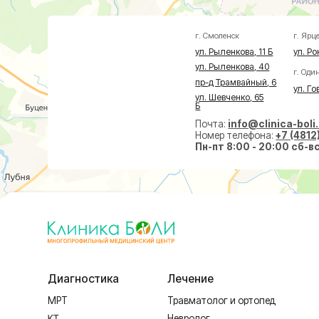
Почта:
info@clinica-boli.ru
Номер телефона:
+7 (4812) 25-25
Пн-пт 8:00 - 20:00 сб-вс 9:00 -
Диагностика
Лечение
Малоин
МРТ
Травматолог и ортопед
На суст
КТ
Невролог
На позв
УЗИ
Проктолог
По прок
Анализы
Флеболог
По флеб
Чек-Апы
Нейрохирург
Пластич
Дерматолог
Косметолог
Ревматолог
Терапевт
Капельницы здоровья