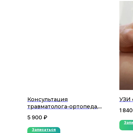
Консультация
УЗИ 
травматолога-ортопеда,
1 840
кандидата медицинских
5 900
₽
наук (первичная)
Зап
Записаться