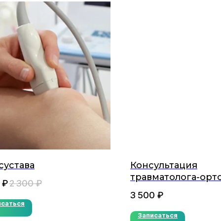
сустава
Консультация
травматолога-орт
₽
2 300
₽
(повторная)
3 500
₽
исаться
Записаться