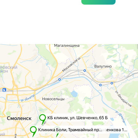
го, 65
5