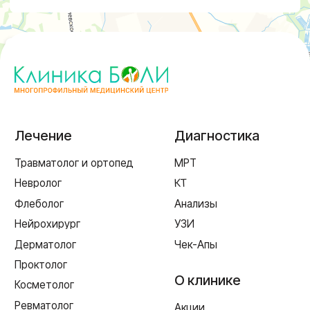
Заказать обратный звонок
г. Смоленск
ул. Рыленкова, 11 Б
ул. Рыленкова, 40
пр-д Трамвайный, 6
ул. Шевченко, 65 Б
г. Ярцево
ул. Рокоссовского, 65
г. Одинцово
ул. Говорова, 85
ИМЕЮТСЯ ПРОТИВОПОКАЗАНИЯ,
НЕОБХОДИМА КОНСУЛЬТАЦИЯ СПЕЦИАЛИСТА
Лицензия Л041-01128-67/00331765 от 28.05.2019 г. и Л041-
01128-67/00637993 от 17.01.2023 г. выдана Департаментом
Смоленской области по здравоохранению
Реквизиты
Согласие на обработку персональных данных