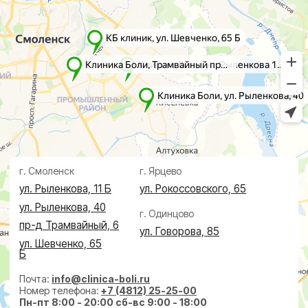
Флеболог
Анализы
Нейрохирург
УЗИ
Дерматолог
Чек-Апы
Проктолог
О клинике
Косметолог
Ревматолог
Акции
Терапевт
Врачи
Капельницы здоровья
Пациентам
Лечение по ДМС
Новости
Лечебные блокады
Социальные проекты
Справки
Малоинвазивная
хирургия
На суставах
На позвоночнике
По флебологии
По проктологии
Пластическая хирургия
Пн-пт 8:00 - 20:00 сб-вс 9:00 - 18:00
+7 (4812) 25-25-00