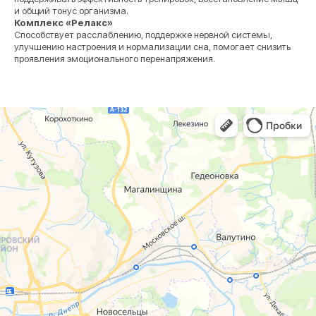
и общий тонус организма.
Комплекс «Релакс»
Способствует расслаблению, поддержке нервной системы,
улучшению настроения и нормализации сна, помогает снизить
проявления эмоционального перенапряжения.
г. Смоленск
г. Ярцево
ул. Рыленкова, 11 Б
ул. Рокоссовского, 65
ул. Рыленкова, 40
г. Одинцово
пр-д Трамвайный, 6
ул. Говорова, 85
ул. Шевченко, 65
Б
Почта:
info@clinica-boli.ru
Номер телефона:
+7 (4812) 25-25-00
Пн-пт 8:00 - 20:00 сб-вс 9:00 - 18:00
Лечение
Диагностика
Травматолог и ортопед
МРТ
КТ
Невролог