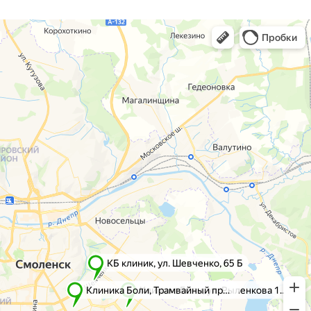
г. Смоленск
г. Ярцево
ул. Рыленкова, 11 Б
ул. Рокоссовского, 65
ул. Рыленкова, 40
г. Одинцово
пр-д Трамвайный, 6
ул. Говорова, 85
ул. Шевченко, 65
Б
Почта:
info@clinica-boli.ru
Номер телефона:
+7 (4812) 25-25-00
Пн-пт 8:00 - 20:00 сб-вс 9:00 - 18:00
Лечение
Диагностика
Травматолог и ортопед
МРТ
КТ
Невролог
Флеболог
Анализы
Нейрохирург
УЗИ
Дерматолог
Чек-Апы
Проктолог