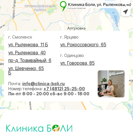
О клинике
Косметолог
Ревматолог
Акции
Терапевт
Врачи
Капельницы здоровья
Пациентам
Лечение по ДМС
Новости
Лечебные блокады
Социальные проекты
Справки
Малоинвазивная
хирургия
На суставах
На позвоночнике
По флебологии
По проктологии
Пластическая хирургия
Пн-пт 8:00 - 20:00 сб-вс 9:00 - 18:00
+7 (4812) 25-25-00
Заказать обратный звонок
г. Смоленск