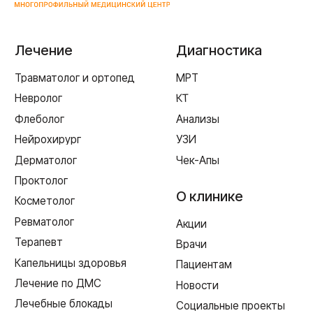
ул. Рыленкова, 11 Б
ул. Рыленкова, 40
пр-д Трамвайный, 6
ул. Шевченко, 65 Б
г. Ярцево
ул. Рокоссовского, 65
г. Одинцово
ул. Говорова, 85
ИМЕЮТСЯ ПРОТИВОПОКАЗАНИЯ,
НЕОБХОДИМА КОНСУЛЬТАЦИЯ СПЕЦИАЛИСТА
Лицензия Л041-01128-67/00331765 от 28.05.2019 г. и Л041-
01128-67/00637993 от 17.01.2023 г. выдана Департаментом
Смоленской области по здравоохранению
Реквизиты
Согласие на обработку персональных данных
Политика в отношении обработки персональных данных
Создание сайта