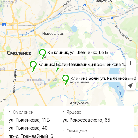
г. Смоленск
г. Ярцево
ул. Рыленкова, 11 Б
ул. Рокоссовского, 65
ул. Рыленкова, 40
г. Одинцово
пр-д Трамвайный, 6
ул. Говорова, 85
ул. Шевченко, 65
Б
Почта:
info@clinica-boli.ru
Номер телефона:
+7 (4812) 25-25-00
Пн-пт 8:00 - 20:00 сб-вс 9:00 - 18:00
Лечение
Диагностика
Травматолог и ортопед
МРТ
КТ
Невролог
Флеболог
Анализы
Нейрохирург
УЗИ
Дерматолог
Чек-Апы
Проктолог
О клинике
Косметолог