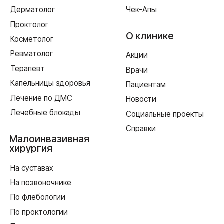
ул. Рыленкова, 40
пр-д Трамвайный, 6
ул. Шевченко, 65 Б
г. Ярцево
ул. Рокоссовского, 65
г. Одинцово
ул. Говорова, 85
ИМЕЮТСЯ ПРОТИВОПОКАЗАНИЯ,
НЕОБХОДИМА КОНСУЛЬТАЦИЯ СПЕЦИАЛИСТА
Лицензия Л041-01128-67/00331765 от 28.05.2019 г. и Л041-
01128-67/00637993 от 17.01.2023 г. выдана Департаментом
Смоленской области по здравоохранению
Реквизиты
Согласие на обработку персональных данных
Политика в отношении обработки персональных данных
Создание сайта