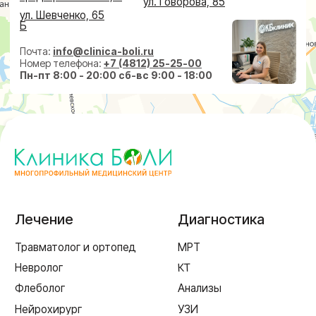
Ревматолог
Акции
Терапевт
Врачи
Капельницы здоровья
Пациентам
Лечение по ДМС
Новости
Лечебные блокады
Социальные проекты
Справки
Малоинвазивная
хирургия
На суставах
На позвоночнике
По флебологии
По проктологии
Пластическая хирургия
Пн-пт 8:00 - 20:00 сб-вс 9:00 - 18:00
+7 (4812) 25-25-00
Заказать обратный звонок
г. Смоленск
ул. Рыленкова, 11 Б