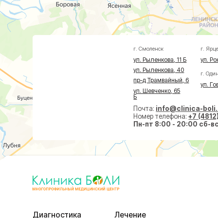
ул. Рыленкова, 11 Б
ул. Рокоссовско
ул. Рыленкова, 40
г. Одинцово
пр-д Трамвайный, 6
ул. Говорова, 8
ул. Шевченко, 65
Б
Почта:
info@clinica-boli.ru
Номер телефона:
+7 (4812) 25-25
Пн-пт 8:00 - 20:00 сб-вс 9:00 -
Диагностика
Лечение
Малоин
МРТ
Травматолог и ортопед
На суст
КТ
Невролог
На позв
УЗИ
Проктолог
По прок
Анализы
Флеболог
По флеб
Чек-Апы
Нейрохирург
Пластич
Дерматолог