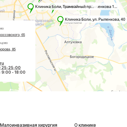
го, 65
5
-00
 18:00
вазивная хирургия
О клинике
авах
Акции
оночнике
Врачи
тологии
Новости
ологии
Пациентам
еская хирургия
Социальные проекты
Справки