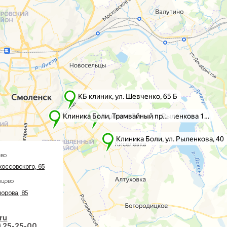
го, 65
5
-00
 18:00
вазивная хирургия
О клинике
авах
Акции
оночнике
Врачи
тологии
Новости
ологии
Пациентам
еская хирургия
Социальные проекты
Справки