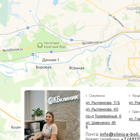
ул. Рыленкова, 11 Б
ул. Рокоссовско
ул. Рыленкова, 40
г. Одинцово
пр-д Трамвайный, 6
ул. Говорова, 8
ул. Шевченко, 65
Б
Почта:
info@clinica-boli.ru
Номер телефона:
+7 (4812) 25-25
Пн-пт 8:00 - 20:00 сб-вс 9:00 -
Диагностика
Лечение
Малоин
МРТ
Травматолог и ортопед
На суст
КТ
Невролог
На позв
УЗИ
Проктолог
По прок
Анализы
Флеболог
По флеб
Чек-Апы
Нейрохирург
Пластич
Дерматолог