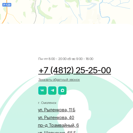
ул. Рыленкова, 40
пр-д Трамвайный, 6
ул. Шевченко, 65 Б
г. Ярцево
ул. Рокоссовского, 65
г. Одинцово
ул. Говорова, 85
АЛИСТА
бласти по здравоохранению
ка в отношении обработки персональных данных