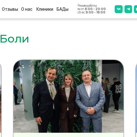
Режим работы:
+7 (4812
ы
О нас
Клиники
БАДы
пн-пт
8:00 - 20:00
сб-вс
9:00 - 18:00
 Боли