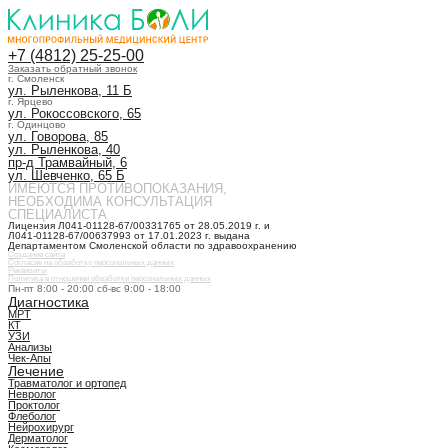
+7 (4812) 25-25-00
Заказать обратный звонок
г. Смоленск
ул. Рыленкова, 11 Б
г. Ярцево
ул. Рокоссовского, 65
г. Одинцово
ул. Говорова, 85
ул. Рыленкова, 40
пр-д Трамвайный, 6
ул. Шевченко, 65 Б
ИМЕЮТСЯ ПРОТИВОПОКАЗАНИЯ,
НЕОБХОДИМА КОНСУЛЬТАЦИЯ
СПЕЦИАЛИСТА
Лицензия Л041-01128-67/00331765 от 28.05.2019 г. и
Л041-01128-67/00637993 от 17.01.2023 г. выдана
Департаментом Смоленской области по здравоохранению
Создание сайта
Согласие на обработку персональных данных
Реквизиты
Политика в отношении обработки персональных данных
Пн-пт 8:00 - 20:00 сб-вс 9:00 - 18:00
Диагностика
МРТ
КТ
УЗИ
Анализы
Чек-Апы
Лечение
Травматолог и ортопед
Невролог
Проктолог
Флеболог
Нейрохирург
Дерматолог