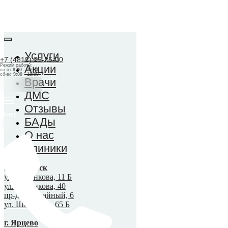
Услуги
+7 (4812) 25-25-00
Режим работы:
Акции
пн-пт
8:00 - 20:00
сб-вс
9:00 - 18:00
Врачи
ДМС
Отзывы
Меню
БАДы
О нас
Клиники
г. Смоленск
ул. Рыленкова, 11 Б
ул. Рыленкова, 40
пр-д Трамвайный, 6
ул. Шевченко, 65 Б
г. Ярцево