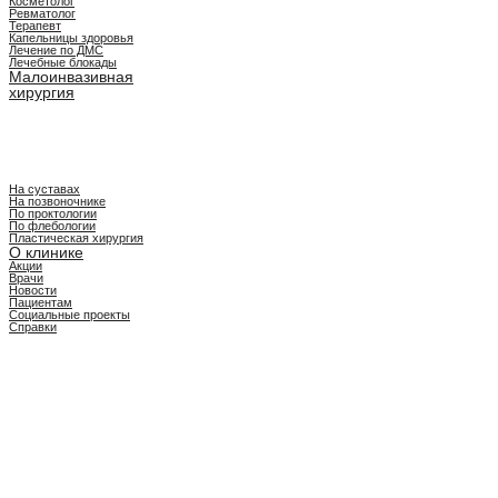
Косметолог
Ревматолог
Терапевт
Капельницы здоровья
Лечение по ДМС
Лечебные блокады
Малоинвазивная
хирургия
На суставах
На позвоночнике
По проктологии
По флебологии
Пластическая хирургия
О клинике
Акции
Врачи
Новости
Пациентам
Социальные проекты
Справки