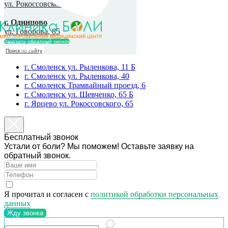
ул. Рокоссовского, 65
г. Одинцово
ул. Говорова, 85
Заказать обратный звонок
Заказать обратный
Поиск по сайту
звонок
г. Смоленск ул. Рыленкова, 11 Б
г. Смоленск ул. Рыленкова, 40
г. Смоленск Трамвайный проезд, 6
г. Смоленск ул. Шевченко, 65 Б
г. Ярцево ул. Рокоссовского, 65
Бесплатный звонок
Устали от боли? Мы поможем! Оставьте заявку на
обратный звонок.
Я прочитал и согласен с
политикой обработки персональных
данных
Жду звонка