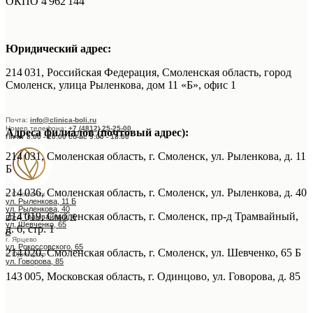
ОКПО 4 962 144
Юридический адрес:
214 031, Российская Федерация, Смоленская область, город
Смоленск, улица Рыленкова, дом 11 «Б», офис 1
Почта:
info@clinica-boli.ru
Номер телефона:
+7 (4812) 25-25-00
Адреса филиалов (почтовый адрес):
Пн-пт 8:00 - 20:00 сб-вс 9:00 - 18:00
214 031, Смоленская область, г. Смоленск, ул. Рыленкова, д. 11
Б
214 036, Смоленская область, г. Смоленск, ул. Рыленкова, д. 40
г. Смоленск
ул. Рыленкова, 11 Б
ул. Рыленкова, 40
​214 019, Смоленская область, г. Смоленск, пр-д Трамвайный,
пр-д Трамвайный, 6
ул. Шевченко, 65
д. 6, стр. 1
Б
г. Ярцево
ул. Рокоссовского, 65
​214 020, Смоленская область, г. Смоленск, ул. Шевченко, 65 Б
г. Одинцово
ул. Говорова, 85
143 005, Московская область, г. Одинцово, ул. Говорова, д. 85