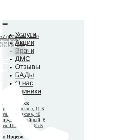
Услуги
+7 (4812) 25-25-00
Режим работы:
Акции
пн-пт
8:00 - 20:00
сб-вс
9:00 - 18:00
Врачи
ДМС
Отзывы
Меню
БАДы
О нас
Клиники
г. Смоленск
ул. Рыленкова, 11 Б
ул. Рыленкова, 40
пр-д Трамвайный, 6
ул. Шевченко, 65 Б
г. Ярцево