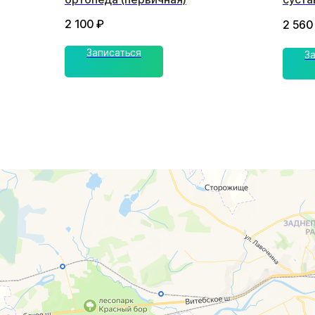
2 100
₽
2 560
Записаться
З
г. Смоленск
г. Ярцево