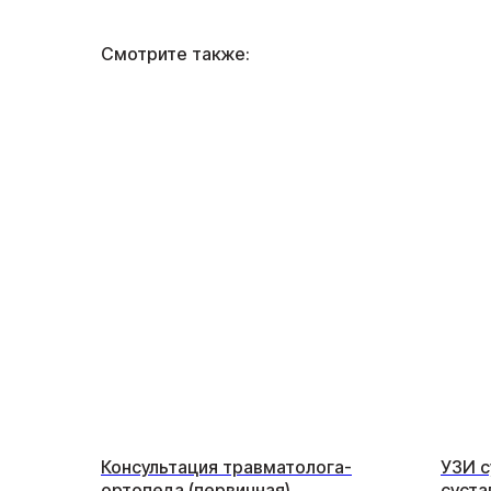
Смотрите также:
Консультация травматолога-
УЗИ с
ортопеда (первичная)
суста