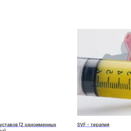
уставов (2 одноименных
SVF - терапия
ва)