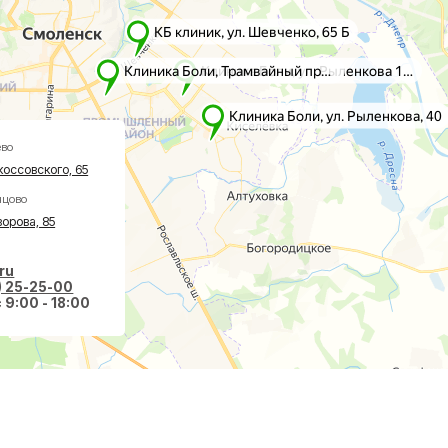
го, 65
5
-00
 18:00
вазивная хирургия
О клинике
авах
Акции
оночнике
Врачи
тологии
Новости
ологии
Пациентам
еская хирургия
Социальные проекты
Справки