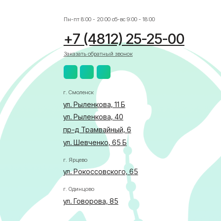
ул. Рыленкова, 40
пр-д Трамвайный, 6
ул. Шевченко, 65 Б
г. Ярцево
ул. Рокоссовского, 65
г. Одинцово
ул. Говорова, 85
АЛИСТА
бласти по здравоохранению
ка в отношении обработки персональных данных