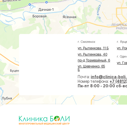
ул. Рыленкова, 11 Б
ул. Рокоссовско
ул. Рыленкова, 40
г. Одинцово
пр-д Трамвайный, 6
ул. Говорова, 8
ул. Шевченко, 65
Б
Почта:
info@clinica-boli.ru
Номер телефона:
+7 (4812) 25-25
Пн-пт 8:00 - 20:00 сб-вс 9:00 -
Диагностика
Лечение
Малоин
МРТ
Травматолог и ортопед
На суст
КТ
Невролог
На позв
УЗИ
Проктолог
По прок
Анализы
Флеболог
По флеб
Чек-Апы
Нейрохирург
Пластич
Дерматолог