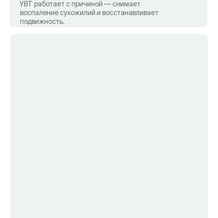
Локоть теннисиста / локоть
гольфиста (эпикондилит)
Боль в локте при нагрузке — не можете крепко
сжать кисть, поднять чашку. УВТ — один из
самых эффективных методов лечения. 3-5
сеансов и рука работает.
Спортивные травмы
Сухожилие воспалилось, мышца тянет, не
можете вернуться к тренировкам. УВТ
ускоряет регенерацию, сокращает срок
восстановления. Быстрее вернетесь в спорт.
• Как работает УВТ