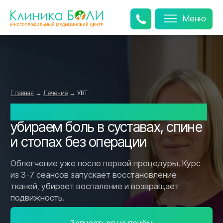
Меню
Главная
→
Лечение
→
УВТ
Ударно-волновая терапия (УВТ):
убираем боль в суставах, спине
и стопах без операции
Облегчение уже после первой процедуры. Курс
из 3-7 сеансов запускает восстановление
тканей, убирает воспаление и возвращает
подвижность.
Записаться на приём
Облегчение в день приема
Боль уменьшается уже после первого сеанса
Часть комплексного лечения