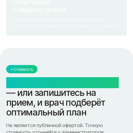
ул. Рыленкова, 40
г. Одинцово
пр-д Трамвайный, 6
ул. Говорова, 85
ул. Шевченко, 65
Б
Почта:
info@clinica-boli.ru
Номер телефона:
+7 (4812) 25-25-00
Пн-пт 8:00 - 20:00 сб-вс 9:00 - 18:00
Лечение
Диагностика
Травматолог и ортопед
МРТ
КТ
Невролог
Флеболог
Анализы
Нейрохирург
УЗИ
Дерматолог
Чек-Апы
Проктолог
О клинике
Косметолог
Ревматолог
Акции