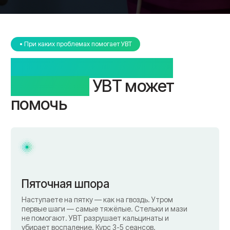
Наступаете на пятку — как на гвоздь. Утром
первые шаги — самые тяжёлые. Стельки и мази
не помогают. УВТ разрушает кальцинаты и
убирает воспаление. Курс 3-5 сеансов.
Боль в колене (артроз)
Хрустит, отекает, по лестнице — с трудом. УВТ
улучшает кровообращение в суставе, снимает
воспаление, замедляет разрушение хряща.
Работает вместе с инъекциями гиалуроновой
кислоты.
Боль в плече
Руку не поднять, ночью просыпаетесь от боли.
Обезболивающие дают временный эффект.
УВТ работает с причиной — снимает
воспаление сухожилий и восстанавливает
подвижность.