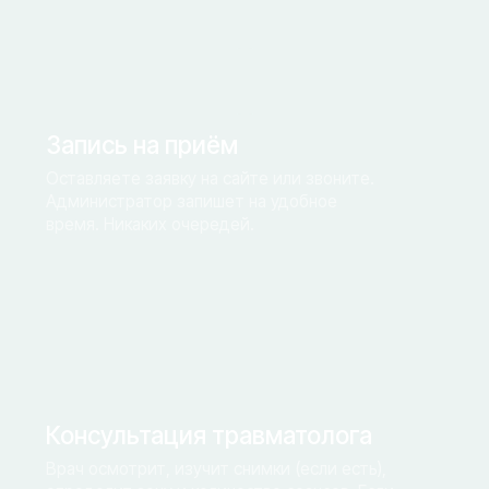
Клиника замкнутого цикла
УВТ — не изолированная процедура, а часть
комплексного лечения. Блокады, инъекции,
ЛФК, физиотерапия, МРТ — всё рядом. Один
врач ведёт от диагноза до результата.
Подходит спортсменам
Быстрое возвращение к тренировкам после
травм сухожилий и мышц. Знаем специфику
спортивных нагрузок.