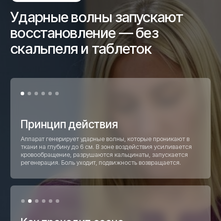
Противопоказания
Онкология, нарушение свёртываемости крови, острые
инфекции, беременность, наличие
кардиостимулятора. Врач оценит вашу ситуацию на
консультации и определит, подходит ли вам метод.
УВТ + блокады + инъекционная терапия +
ЛФК + физиотерапия = полный цикл лечения
боли без операции. Всё под одной крышей.
• Этапы
Как проходит лечение —
от записи до результата