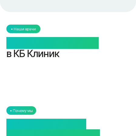
Запишитесь на консультацию
— узнайте, подходит ли вам
УВТ
На приёме специалистосмотрит вас, оценит
ситуацию и определит, нужна ли ударно-волновая
терапия. Если да — первый сеанс возможен в тот
же день.
+7
Я ознакомился с
политикой конфиденциальности
и даю
согласие
на
обработку персональных данных