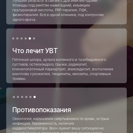
госпитализации — пришли, сделали,
ушли.
Комплексное лечение
(при необходимости)
Блокады, инъекции, ЛФК, физиотерапия —
если нужно усилить эффект. Всё в одной
клинике.
Контроль результата
Оценка динамики, коррекция плана. Вы под
наблюдением, пока боль не уйдет
полностью.