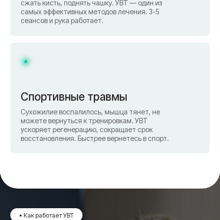
Курс лечения
Обычно 3-7 сеансов с интервалом 5-7 дней. Улучшение
уже после первой процедуры. Максимальный эффект
через 2-4 недели после курса.
УВТ + комплексное лечение
Лучший результат в связке с другими методами:
блокады под рентген-навигацией, инъекции
гиалуроновой кислоты, PRP-терапия, ЛФК,
физиотерапия. Всё в одной клинике, под контролем
одного врача.
Что лечит УВТ
Пяточная шпора, артроз коленного и тазобедренного
суставов, остеохондроз, грыжи, радикулит,
плечелопаточный периартрит, эпикондилит, воспаление
ахиллова сухожилия, тендиниты, миозиты, спортивные
травмы.