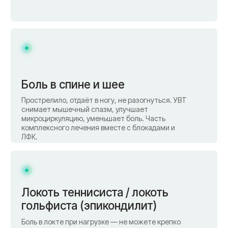
Ударные волны запускают
восстановление — без
скальпеля и таблеток
Принцип действия
Аппарат генерирует ударные волны, которые проникают в
ткани на глубину до 6 см. В зоне воздействия усиливается
кровообращение, разрушаются кальцинаты, запускается
регенерация. Боль уходит, подвижность возвращается.
Как проходит сеанс
Врач наносит гель на зону воздействия и
проводит процедуру аппаратом. Длительность 15-
20 минут. Ощущения - лёгкое покалывание и
давление. После сеанса можно сразу идти
домой.