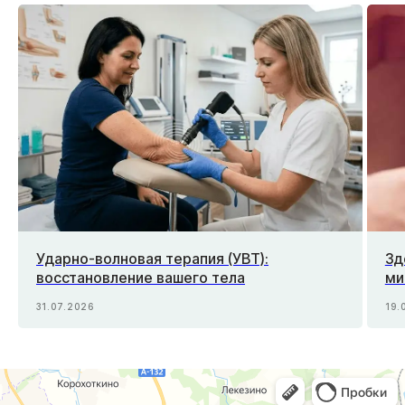
Ударно-волновая терапия (УВТ):
Зд
восстановление вашего тела
ми
31.07.2026
19.