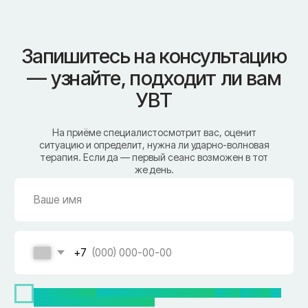
пр-д Трамвайный, 6
ул. Шевченко, 65 Б
г. Ярцево
ул. Рокоссовского, 65
г. Одинцово
ул. Говорова, 85
ИМЕЮТСЯ ПРОТИВОПОКАЗАНИЯ,
НЕОБХОДИМА КОНСУЛЬТАЦИЯ СПЕЦИАЛИСТА
Лицензия Л041-01128-67/00331765 от 28.05.2019 г. и Л041-
01128-67/00637993 от 17.01.2023 г. выдана Департаментом
Смоленской области по здравоохранению
Реквизиты
Согласие на обработку персональных данных
Политика в отношении обработки персональных данных
Создание сайта