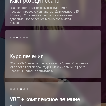
Запись на приём
Оставляете заявку на сайте или звоните.
Администратор запишет на удобное
время. Никаких очередей.
Консультация травматолога
Врач осмотрит, изучит снимки (если есть),
определит зону и количество сеансов. Если
нужна МРТ или УЗИ — сделаем в клинике.
Курс УВТ
3-7 сеансов по 15-20 минут с
интервалом 5-7 дней. Без