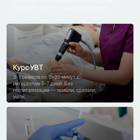
16 травматологов
и 4 реабилитолога в команде
Самая большая команда травматологов и
реабилитологов в регионе. У каждого своя
специализация: суставы, спина, спорт,
реабилитация.
МРТ и диагностика на месте
Если нужно уточнить диагноз перед УВТ — МРТ,
КТ, УЗИ в клинике. Результат в тот же день.
Облегчение
с первого сеанса
Не нужно ждать недели. Боль уменьшается уже
после первой процедуры. Полный курс 3—-7 сеансов.