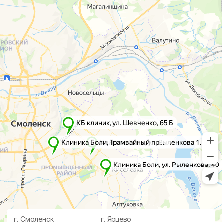
г. Смоленск
г. Ярцево
ул. Рыленкова, 11 Б
ул. Рокоссовского, 65
ул. Рыленкова, 40
г. Одинцово
пр-д Трамвайный, 6
ул. Говорова, 85
ул. Шевченко, 65
Б
Почта:
info@clinica-boli.ru
Номер телефона:
+7 (4812) 25-25-00
Пн-пт 8:00 - 20:00 сб-вс 9:00 - 18:00
Лечение
Диагностика
Травматолог и ортопед
МРТ
КТ
Невролог
Флеболог
Анализы
Нейрохирург
УЗИ