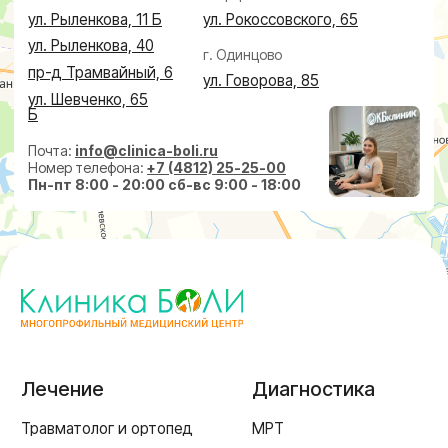
Дерматолог
Чек-Апы
Проктолог
О клинике
Косметолог
Ревматолог
Акции
Терапевт
Врачи
Капельницы здоровья
Пациентам
Лечение по ДМС
Новости
Лечебные блокады
Социальные проекты
Справки
Малоинвазивная
хирургия
На суставах
На позвоночнике
По флебологии
По проктологии
Пластическая хирургия
Пн-пт 8:00 - 20:00 сб-вс 9:00 - 18:00
+7 (4812) 25-25-00
Заказать обратный звонок