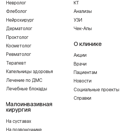
г. Смоленск
ул. Рыленкова, 11 Б
ул. Рыленкова, 40
пр-д Трамвайный, 6
ул. Шевченко, 65 Б
г. Ярцево
ул. Рокоссовского, 65
г. Одинцово
ул. Говорова, 85
ИМЕЮТСЯ ПРОТИВОПОКАЗАНИЯ,
НЕОБХОДИМА КОНСУЛЬТАЦИЯ СПЕЦИАЛИСТА
Лицензия Л041-01128-67/00331765 от 28.05.2019 г. и Л041-
01128-67/00637993 от 17.01.2023 г. выдана Департаментом
Смоленской области по здравоохранению
Реквизиты
Согласие на обработку персональных данных
Политика в отношении обработки персональных данных
Создание сайта