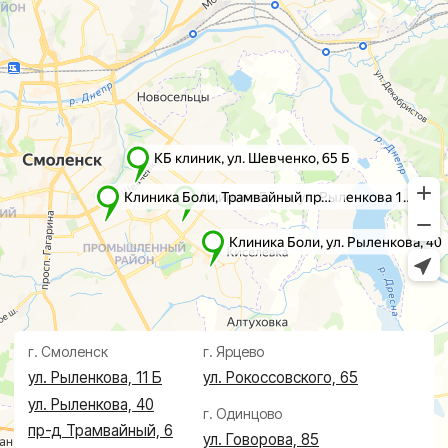
Лечение
Диагностика
Травматолог и ортопед
МРТ
КТ
Невролог
Флеболог
Анализы
Нейрохирург
УЗИ
Дерматолог
Чек-Апы
Проктолог
О клинике
Косметолог
Ревматолог
Акции
Терапевт
Врачи
Капельницы здоровья
Пациентам
Лечение по ДМС
Новости
Лечебные блокады
Социальные проекты
Справки
Малоинвазивная
хирургия
На суставах
На позвоночнике
По флебологии
По проктологии
Пластическая хирургия