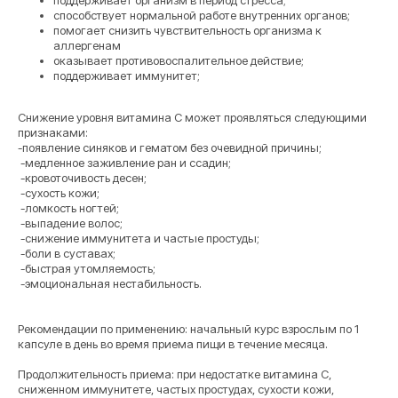
поддерживает организм в период стресса;
способствует нормальной работе внутренних органов;
помогает снизить чувствительность организма к
аллергенам
оказывает противовоспалительное действие;
поддерживает иммунитет;
Снижение уровня витамина C может проявляться следующими
признаками:
-появление синяков и гематом без очевидной причины;
-медленное заживление ран и ссадин;
-кровоточивость десен;
-сухость кожи;
-ломкость ногтей;
-выпадение волос;
-снижение иммунитета и частые простуды;
-боли в суставах;
-быстрая утомляемость;
-эмоциональная нестабильность.
Рекомендации по применению: начальный курс взрослым по 1
капсуле в день во время приема пищи в течение месяца.
Продолжительность приема: при недостатке витамина С,
сниженном иммунитете, частых простудах, сухости кожи,