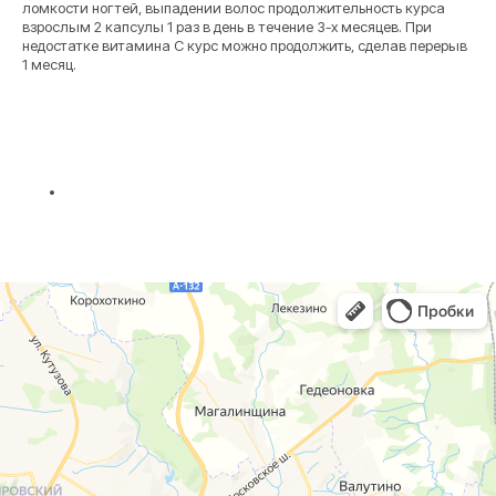
ломкости ногтей, выпадении волос продолжительность курса
взрослым 2 капсулы 1 раз в день в течение 3-х месяцев. При
недостатке витамина С курс можно продолжить, сделав перерыв
1 месяц.
г. Смоленск
г. Ярцево
ул. Рыленкова, 11 Б
ул. Рокоссовского, 65
ул. Рыленкова, 40
г. Одинцово
пр-д Трамвайный, 6
ул. Говорова, 85
ул. Шевченко, 65
Б
Почта:
info@clinica-boli.ru
Номер телефона:
+7 (4812) 25-25-00
Пн-пт 8:00 - 20:00 сб-вс 9:00 - 18:00