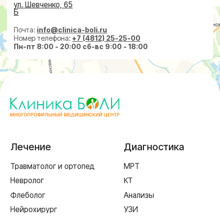
Пн-пт 8:00 - 20:00 сб-вс 9:00 - 18:00
+7 (4812) 25-25-00
Заказать обратный звонок
г. Смоленск
ул. Рыленкова, 11 Б
ул. Рыленкова, 40
пр-д Трамвайный, 6
ул. Шевченко, 65 Б
г. Ярцево
ул. Рокоссовского, 65
г. Одинцово
ул. Говорова, 85
ИМЕЮТСЯ ПРОТИВОПОКАЗАНИЯ,
НЕОБХОДИМА КОНСУЛЬТАЦИЯ СПЕЦИАЛИСТА
Лицензия Л041-01128-67/00331765 от 28.05.2019 г. и Л041-