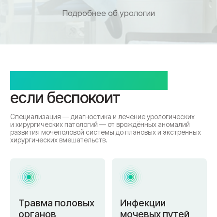
Травма половых
Инфекции
органов
мочевых путей
После ушиба
Часто хожу в туалет,
все болит
чувствую жжение
Варикоцеле
Фимоз
Крайняя плоть
Расширены вены,
не открывается
чувствую тяжесть
Водянка яичка
Крипторхизм
Мошонка увеличена
Яичко не опустилось