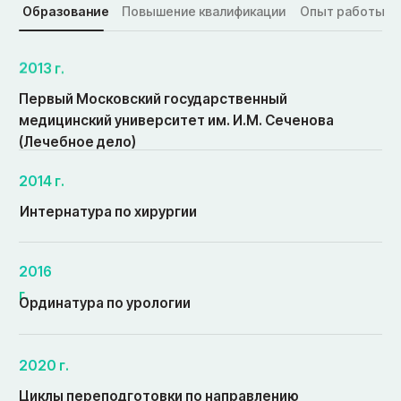
• Этапы
Как подготовиться
к приёму врача
Жалобы и история болезни
1
Сформулируйте по порядку: что беспокоит,
когда появилось, как развивалось, куда
обращались, чем лечились и с каким
результатом.
Документы и лекарства
2
Соберите все заключения и результаты
(анализы, МРТ, УЗИ, КТ, рентген), выпишите
принимаемые препараты и отметьте
аллергии.