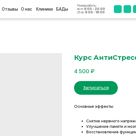
Режим работы:
+7 (4812
ы
О нас
Клиники
БАДы
пн-пт
8:00 - 20:00
сб-вс
9:00 - 18:00
Курс АнтиСтрес
4 500
₽
Записаться
Основные эффекты:
Снятие нервного напряж
Улучшение памяти и моз
Восстановление функции