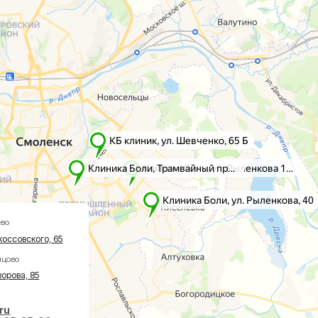
го, 65
5
-00
 18:00