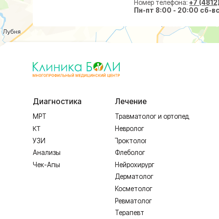
Диагностика
Лечение
Малоин
МРТ
Травматолог и ортопед
На суст
КТ
Невролог
На позв
УЗИ
Проктолог
По прок
Анализы
Флеболог
По флеб
Чек-Апы
Нейрохирург
Пластич
Дерматолог
Косметолог
Ревматолог
Терапевт
Капельницы здоровья
Лечение по ДМС
Лечебные блокады
ИМЕЮТСЯ ПРОТИВОПОКАЗАНИЯ,