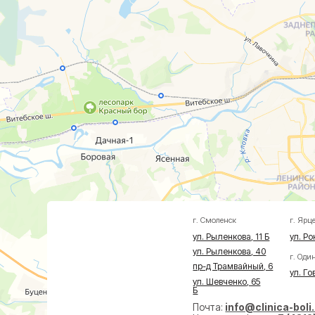
г. Смоленск
г. Ярцево
ул. Рыленкова, 11 Б
ул. Рокоссовско
ул. Рыленкова, 40
г. Одинцово
пр-д Трамвайный, 6
ул. Говорова, 8
ул. Шевченко, 65
Б
Почта:
info@clinica-boli.ru
Номер телефона:
+7 (4812) 25-25
Пн-пт 8:00 - 20:00 сб-вс 9:00 -