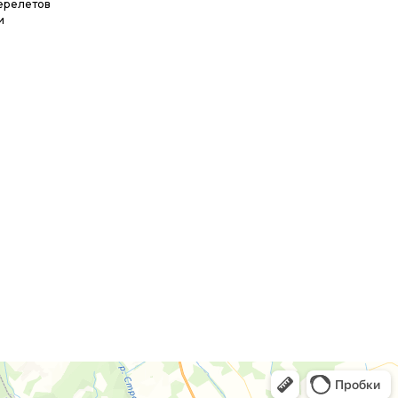
ерелетов
и