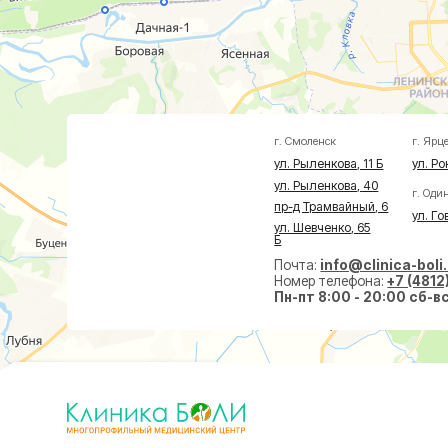
ул. Рыленкова, 11 Б
ул. Рокоссовско
ул. Рыленкова, 40
г. Одинцово
пр-д Трамвайный, 6
ул. Говорова, 8
ул. Шевченко, 65
Б
Почта:
info@clinica-boli.ru
Номер телефона:
+7 (4812) 25-25
Пн-пт 8:00 - 20:00 сб-вс 9:00 -
Диагностика
Лечение
Малоин
МРТ
Травматолог и ортопед
На суст
КТ
Невролог
На позв
УЗИ
Проктолог
По прок
Анализы
Флеболог
По флеб
Чек-Апы
Нейрохирург
Пластич
Дерматолог
Косметолог