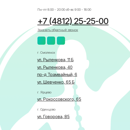
ул. Рыленкова, 40
пр-д Трамвайный, 6
ул. Шевченко, 65 Б
г. Ярцево
ул. Рокоссовского, 65
г. Одинцово
ул. Говорова, 85
АЛИСТА
бласти по здравоохранению
ка в отношении обработки персональных данных