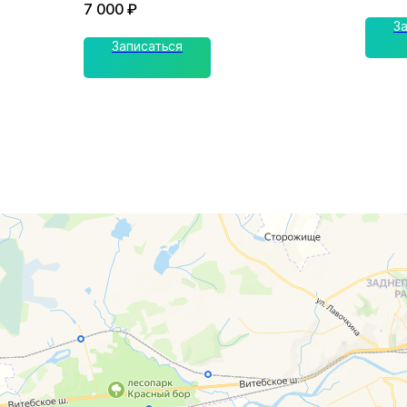
7 000
₽
З
Записаться
г. Смоленск
г. Ярцево