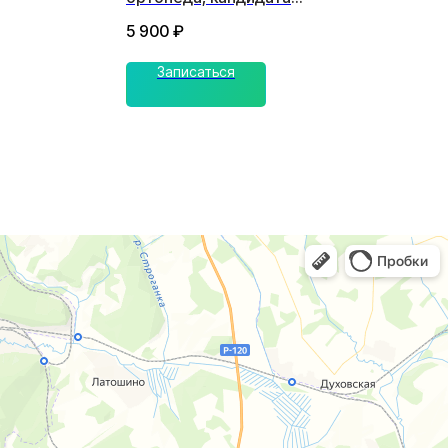
медицинских наук (первичная)
5 900
₽
Записаться