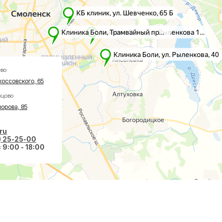
го, 65
5
-00
 18:00
вазивная хирургия
О клинике
авах
Акции
оночнике
Врачи
тологии
Новости
ологии
Пациентам
еская хирургия
Социальные проекты
Справки