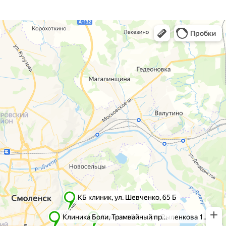
г. Смоленск
г. Ярцево
ул. Рыленкова, 11 Б
ул. Рокоссовского, 65
ул. Рыленкова, 40
г. Одинцово
пр-д Трамвайный, 6
ул. Говорова, 85
ул. Шевченко, 65
Б
Почта:
info@clinica-boli.ru
Номер телефона:
+7 (4812) 25-25-00
Пн-пт 8:00 - 20:00 сб-вс 9:00 - 18:00
Лечение
Диагностика
Травматолог и ортопед
МРТ
КТ
Невролог
Флеболог
Анализы
Нейрохирург
УЗИ
Дерматолог
Чек-Апы