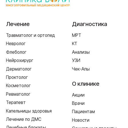
ул. Рыленкова, 11 Б
ул. Рыленкова, 40
пр-д Трамвайный, 6
ул. Шевченко, 65 Б
г. Ярцево
ул. Рокоссовского, 65
г. Одинцово
ул. Говорова, 85
ИМЕЮТСЯ ПРОТИВОПОКАЗАНИЯ,
НЕОБХОДИМА КОНСУЛЬТАЦИЯ СПЕЦИАЛИСТА
Лицензия Л041-01128-67/00331765 от 28.05.2019 г. и Л041-
01128-67/00637993 от 17.01.2023 г. выдана Департаментом
Смоленской области по здравоохранению
Реквизиты
Согласие на обработку персональных данных
Политика в отношении обработки персональных данных
Создание сайта