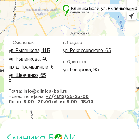
Проктолог
О клинике
Косметолог
Ревматолог
Акции
Терапевт
Врачи
Капельницы здоровья
Пациентам
Лечение по ДМС
Новости
Лечебные блокады
Социальные проекты
Справки
Малоинвазивная
хирургия
На суставах
На позвоночнике
По флебологии
По проктологии
Пластическая хирургия
Пн-пт 8:00 - 20:00 сб-вс 9:00 - 18:00
+7 (4812) 25-25-00
Заказать обратный звонок
г. Смоленск