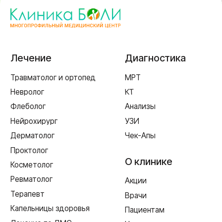
г. Смоленск
ул. Рыленкова, 11 Б
ул. Рыленкова, 40
пр-д Трамвайный, 6
ул. Шевченко, 65 Б
г. Ярцево
ул. Рокоссовского, 65
г. Одинцово
ул. Говорова, 85
ИМЕЮТСЯ ПРОТИВОПОКАЗАНИЯ,
НЕОБХОДИМА КОНСУЛЬТАЦИЯ СПЕЦИАЛИСТА
Лицензия Л041-01128-67/00331765 от 28.05.2019 г. и Л041-
01128-67/00637993 от 17.01.2023 г. выдана Департаментом
Смоленской области по здравоохранению
Реквизиты
Согласие на обработку персональных данных
Политика в отношении обработки персональных данных
Создание сайта