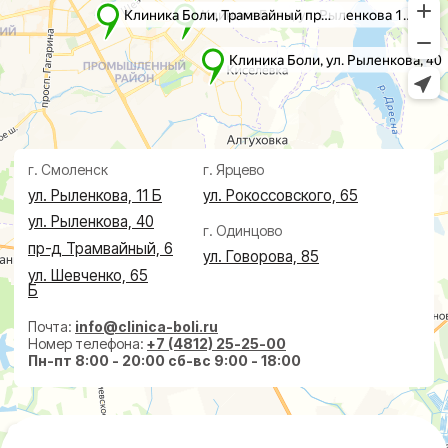
Дерматолог
Чек-Апы
Проктолог
О клинике
Косметолог
Ревматолог
Акции
Терапевт
Врачи
Капельницы здоровья
Пациентам
Лечение по ДМС
Новости
Лечебные блокады
Социальные проекты
Справки
Малоинвазивная
хирургия
На суставах
На позвоночнике
По флебологии
По проктологии
Пластическая хирургия
Пн-пт 8:00 - 20:00 сб-вс 9:00 - 18:00
+7 (4812) 25-25-00
Заказать обратный звонок