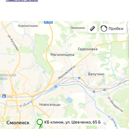
Клиника Боли в Смоленске
г. Смоленск
г. Ярцево
ул. Рыленкова, 11 Б
ул. Рокоссовского, 65
ул. Рыленкова, 40
г. Одинцово
пр-д Трамвайный, 6
ул. Говорова, 85
ул. Шевченко, 65
Б
Почта:
info@clinica-boli.ru
Номер телефона:
+7 (4812) 25-25-00
Пн-пт 8:00 - 20:00 сб-вс 9:00 - 18:00
Лечение
Диагностика
Травматолог и ортопед
МРТ
КТ
Невролог
Флеболог
Анализы
Нейрохирург
УЗИ