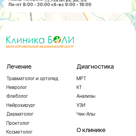
+7 (4812) 25-25-00
Заказать обратный звонок
г. Смоленск
ул. Рыленкова, 11 Б
ул. Рыленкова, 40
пр-д Трамвайный, 6
ул. Шевченко, 65 Б
г. Ярцево
ул. Рокоссовского, 65
г. Одинцово
ул. Говорова, 85
ИМЕЮТСЯ ПРОТИВОПОКАЗАНИЯ,
НЕОБХОДИМА КОНСУЛЬТАЦИЯ СПЕЦИАЛИСТА
Лицензия Л041-01128-67/00331765 от 28.05.2019 г. и Л041-
01128-67/00637993 от 17.01.2023 г. выдана Департаментом
Смоленской области по здравоохранению
Реквизиты