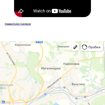
Клиника Боли в Смоленске
г. Смоленск
г. Ярцево
ул. Рыленкова, 11 Б
ул. Рокоссовского, 65
ул. Рыленкова, 40
г. Одинцово
пр-д Трамвайный, 6
ул. Говорова, 85
ул. Шевченко, 65
Б
Почта:
info@clinica-boli.ru
Номер телефона:
+7 (4812) 25-25-00
Пн-пт 8:00 - 20:00 сб-вс 9:00 - 18:00
Лечение
Диагностика
Травматолог и ортопед
МРТ