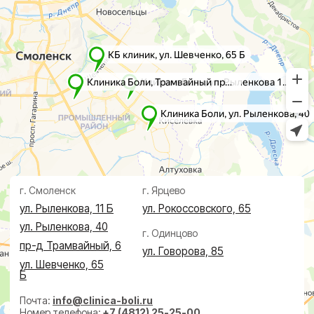
КТ
Невролог
Флеболог
Анализы
Нейрохирург
УЗИ
Дерматолог
Чек-Апы
Проктолог
О клинике
Косметолог
Ревматолог
Акции
Терапевт
Врачи
Капельницы здоровья
Пациентам
Лечение по ДМС
Новости
Лечебные блокады
Социальные проекты
Справки
Малоинвазивная
хирургия
На суставах
На позвоночнике
По флебологии
По проктологии
Пластическая хирургия
Пн-пт 8:00 - 20:00 сб-вс 9:00 - 18:00