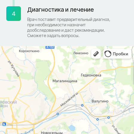
Лечебные блокады
Социальные проекты
Справки
Малоинвазивная
хирургия
На суставах
На позвоночнике
По флебологии
По проктологии
Пластическая хирургия
Пн-пт 8:00 - 20:00 сб-вс 9:00 - 18:00
+7 (4812) 25-25-00
Заказать обратный звонок
г. Смоленск
ул. Рыленкова, 11 Б
ул. Рыленкова, 40
пр-д Трамвайный, 6
ул. Шевченко, 65 Б