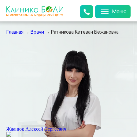
Меню
Главная
→
Врачи
→ Ратникова Кетеван Бежановна
Ратникова Кетеван
Жданюк Алексей Сергеевич
Бежановна