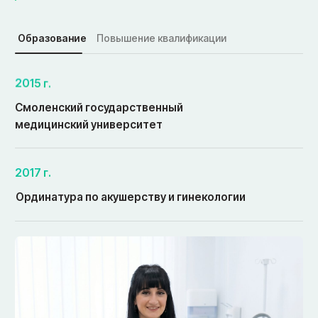
Жалобы и история болезни
1
Сформулируйте по порядку: что беспокоит,
когда появилось, как развивалось, куда
обращались, чем лечились и с каким
результатом.
Документы и лекарства
2
Соберите все заключения и результаты
(анализы, МРТ, УЗИ, КТ, рентген), выпишите
принимаемые препараты и отметьте
аллергии.
Осмотр
3
Будьте готовы к тому, что для
проведения полноценного осмотра,
возможно, придётся раздеться до
нижнего белья.
Диагностика и лечение
4
Врач поставит предварительный диагноз,
при необходимости назначит
дообследование и даст рекомендации.
Сможете задать вопросы.