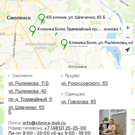
г. Ярцево
ул. Рокоссовского, 65
г. Одинцово
ул. Говорова, 85
ИМЕЮТСЯ ПРОТИВОПОКАЗАНИЯ,
НЕОБХОДИМА КОНСУЛЬТАЦИЯ СПЕЦИАЛИСТА
Лицензия Л041-01128-67/00331765 от 28.05.2019 г. и Л041-
01128-67/00637993 от 17.01.2023 г. выдана Департаментом
Смоленской области по здравоохранению
Реквизиты
Согласие на обработку персональных данных
Политика в отношении обработки персональных данных
Создание сайта