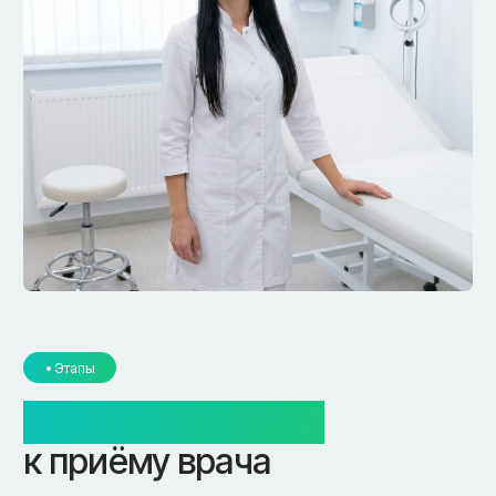
г. Смоленск
г. Ярцево
ул. Рыленкова, 11 Б
ул. Рокоссовского, 65
ул. Рыленкова, 40
г. Одинцово
пр-д Трамвайный, 6
ул. Говорова, 85
ул. Шевченко, 65