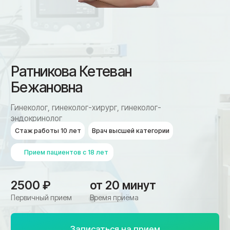
Гинеколог, гинеколог-хирург, гинеколог-
эндокринолог
Стаж работы 10 лет
Врач высшей категории
Прием пациентов с 18 лет
2500 ₽
от 20 минут
Первичный прием
Время приёма
Записаться на прием
Подробнее о гинекологии
Ко мне записываются,
если беспокоит
Специализация — диагностика и лечении
воспалительных заболеваний женской репродуктивной
системы, патологий шейки матки и нарушений
менструального цикла.