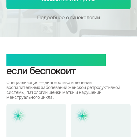
Эндометриоз
Лишний вес
Сильные боли внизу
Никак не могу
живота
похудеть
Болезненные
Выделения и
месячные
дискомфорт
Сильные боли, не могу
Беспокоят
нормально жить
выделения, зуд и
жжение
Поликистоз
яичников
Плановый осмотр
Давно не была у
Цикл нерегулярный,
гинеколога
появились прыщи