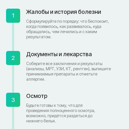
Б
Почта:
info@clinica-boli.ru
Номер телефона:
+7 (4812) 25-25-00
Пн-пт 8:00 - 20:00 сб-вс 9:00 - 18:00
Лечение
Диагностика
Травматолог и ортопед
МРТ
КТ
Невролог
Флеболог
Анализы
Нейрохирург
УЗИ
Дерматолог
Чек-Апы
Проктолог
О клинике
Косметолог
Ревматолог
Акции
Терапевт
Врачи
Капельницы здоровья
Пациентам
Лечение по ДМС
Новости