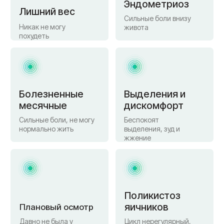
Климакс
Гиперпролактинемия
Приливы, перепады
Молочные
настроения, плохой
выделения из груди
сон
Каждая женщина, которая приходит ко мне —
приходит с доверием. И моя задача —
оправдать это доверие, будь то простой
осмотр или сложный диагноз. Я не просто
лечу — я помогаю женщине снова чувствовать
себя здоровой и уверенной.
Образование
Повышение квалификации
2015 г.
Смоленский государственный
медицинский университет
2017 г.