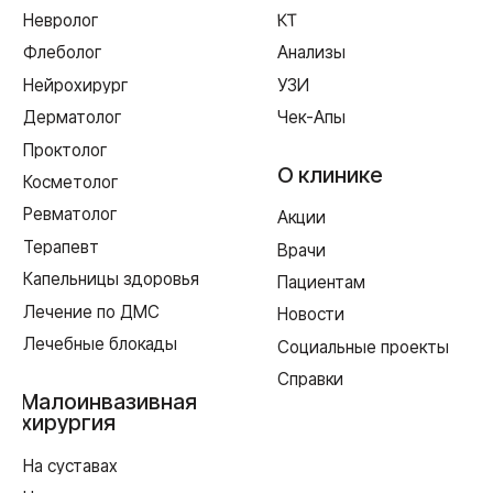
г. Смоленск
ул. Рыленкова, 11 Б
ул. Рыленкова, 40
пр-д Трамвайный, 6
ул. Шевченко, 65 Б
г. Ярцево
ул. Рокоссовского, 65
г. Одинцово
ул. Говорова, 85
ИМЕЮТСЯ ПРОТИВОПОКАЗАНИЯ,
НЕОБХОДИМА КОНСУЛЬТАЦИЯ СПЕЦИАЛИСТА
Лицензия Л041-01128-67/00331765 от 28.05.2019 г. и Л041-
01128-67/00637993 от 17.01.2023 г. выдана Департаментом
Смоленской области по здравоохранению
Реквизиты
Согласие на обработку персональных данных
Политика в отношении обработки персональных данных
Создание сайта