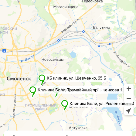
г. Смоленск
г. Ярцево
ул. Рыленкова, 11 Б
ул. Рокоссовского, 65
ул. Рыленкова, 40
г. Одинцово
пр-д Трамвайный, 6
ул. Говорова, 85
ул. Шевченко, 65
Б
Почта:
info@clinica-boli.ru
Номер телефона:
+7 (4812) 25-25-00
Пн-пт 8:00 - 20:00 сб-вс 9:00 - 18:00
Лечение
Диагностика
Травматолог и ортопед
МРТ
КТ
Невролог
Флеболог
Анализы
Нейрохирург
УЗИ