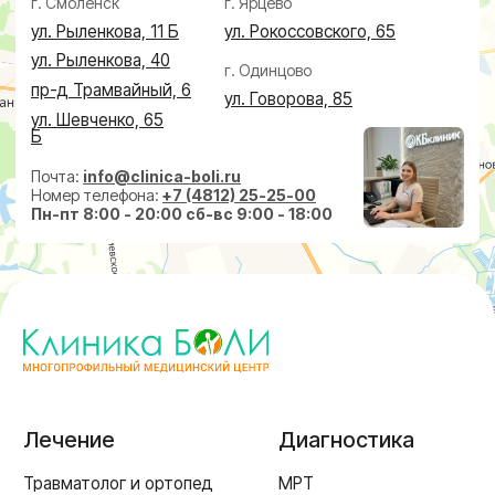
Дерматолог
Чек-Апы
Проктолог
О клинике
Косметолог
Ревматолог
Акции
Терапевт
Врачи
Капельницы здоровья
Пациентам
Лечение по ДМС
Новости
Лечебные блокады
Социальные проекты
Справки
Малоинвазивная
хирургия
На суставах
На позвоночнике
По флебологии
По проктологии
Пластическая хирургия
Пн-пт 8:00 - 20:00 сб-вс 9:00 - 18:00
+7 (4812) 25-25-00
Заказать обратный звонок