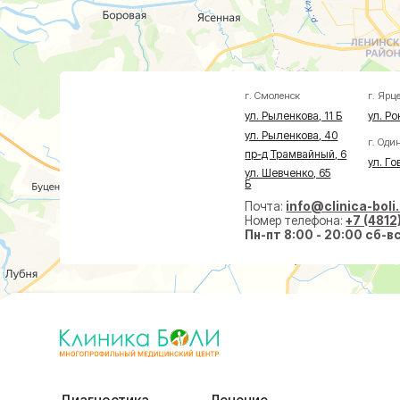
пр-д Трамвайный, 6
ул. Говорова, 8
ул. Шевченко, 65
Б
Почта:
info@clinica-boli.ru
Номер телефона:
+7 (4812) 25-25
Пн-пт 8:00 - 20:00 сб-вс 9:00 -
Диагностика
Лечение
Малоин
МРТ
Травматолог и ортопед
На суст
КТ
Невролог
На позв
УЗИ
Проктолог
По прок
Анализы
Флеболог
По флеб
Чек-Апы
Нейрохирург
Пластич
Дерматолог
Косметолог
Ревматолог