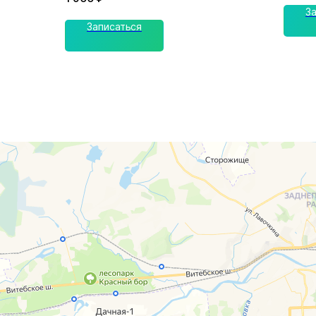
З
Записаться
г. Смоленск
г. Ярцево
ул. Рыленкова, 11 Б
ул. Рокоссовско
ул. Рыленкова, 40
г. Одинцово