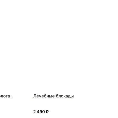
олога-
Лечебные блокады
2 490
₽