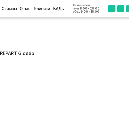
Режим работы:
+7 (4812
ы
О нас
Клиники
БАДы
пн-пт
8:00 - 20:00
сб-вс
9:00 - 18:00
 REPART G deep