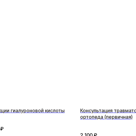
ции гиалуроновой кислоты
Консультация травмат
ортопеда (первичная)
₽
2 100
₽