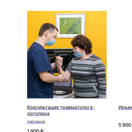
Консультация травматолога-
Инъек
ортопеда
повторная
5 900
1 900
₽