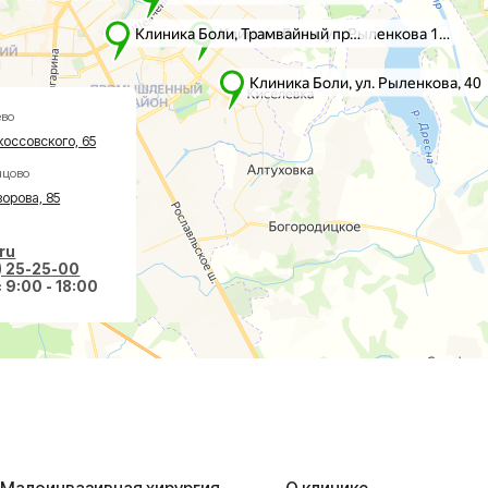
5
-00
 18:00
вазивная хирургия
О клинике
авах
Акции
оночнике
Врачи
тологии
Новости
ологии
Пациентам
еская хирургия
Социальные проекты
Справки