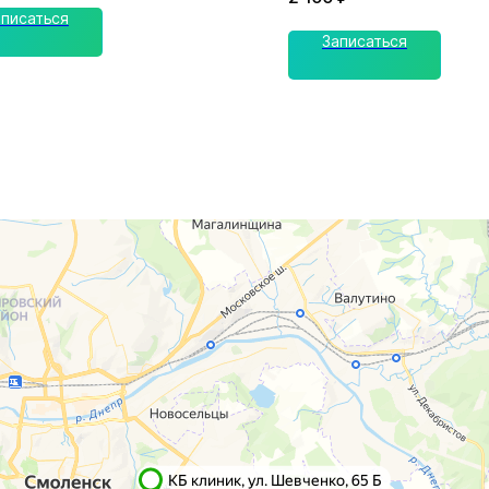
аписаться
Записаться
го, 65