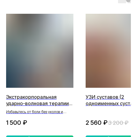
Экстракорпоральная
УЗИ суставов (2
ударно-волновая терапии
одноименных сустав
(1 терапевтическая зона)
Избавьтесь от боли без уколов и
операций!
1 500
₽
2 560
₽
3 200
₽