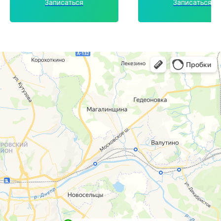
Записаться
Записаться
г. Смоленск
г. Ярцево
ул. Рыленкова, 11 Б
ул. Рокоссовского, 65
ул. Рыленкова, 40
г. Одинцово
пр-д Трамвайный, 6
ул. Говорова, 85
ул. Шевченко, 65
Б
Почта:
info@clinica-boli.ru
Номер телефона:
+7 (4812) 25-25-00
Пн-пт 8:00 - 20:00 сб-вс 9:00 - 18:00