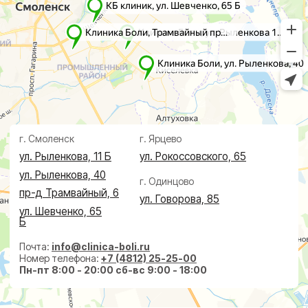
Лечение
Диагностика
Травматолог и ортопед
МРТ
КТ
Невролог
Флеболог
Анализы
Нейрохирург
УЗИ
Дерматолог
Чек-Апы
Проктолог
О клинике
Косметолог
Ревматолог
Акции
Терапевт
Врачи
Капельницы здоровья
Пациентам
Лечение по ДМС
Новости
Лечебные блокады
Социальные проекты
Справки
Малоинвазивная
хирургия
На суставах
На позвоночнике
По флебологии
По проктологии