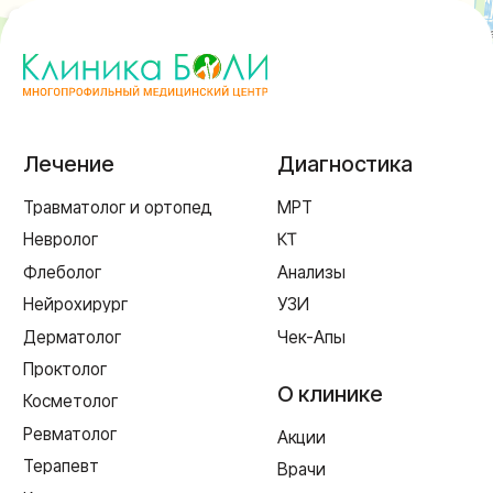
Пластическая хирургия
Пн-пт 8:00 - 20:00 сб-вс 9:00 - 18:00
+7 (4812) 25-25-00
Заказать обратный звонок
г. Смоленск
ул. Рыленкова, 11 Б
ул. Рыленкова, 40
пр-д Трамвайный, 6
ул. Шевченко, 65 Б
г. Ярцево
ул. Рокоссовского, 65
г. Одинцово
ул. Говорова, 85
ИМЕЮТСЯ ПРОТИВОПОКАЗАНИЯ,
НЕОБХОДИМА КОНСУЛЬТАЦИЯ СПЕЦИАЛИСТА