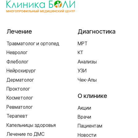
Пн-пт 8:00 - 20:00 сб-вс 9:00 - 18:00
+7 (4812) 25-25-00
Заказать обратный звонок
г. Смоленск
ул. Рыленкова, 11 Б
ул. Рыленкова, 40
пр-д Трамвайный, 6
ул. Шевченко, 65 Б
г. Ярцево
ул. Рокоссовского, 65
г. Одинцово
ул. Говорова, 85
ИМЕЮТСЯ ПРОТИВОПОКАЗАНИЯ,
НЕОБХОДИМА КОНСУЛЬТАЦИЯ СПЕЦИАЛИСТА
Лицензия Л041-01128-67/00331765 от 28.05.2019 г. и Л041-
01128-67/00637993 от 17.01.2023 г. выдана Департаментом