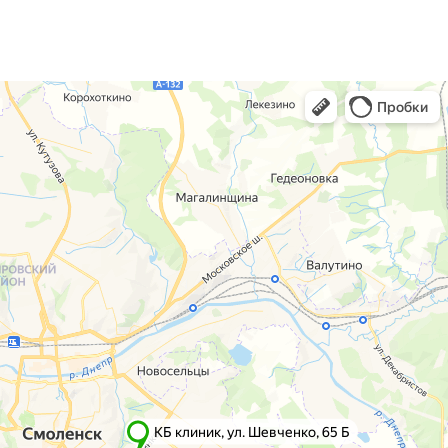
г. Смоленск
г. Ярцево
ул. Рыленкова, 11 Б
ул. Рокоссовского, 65
ул. Рыленкова, 40
г. Одинцово
пр-д Трамвайный, 6
ул. Говорова, 85
ул. Шевченко, 65
Б
Почта:
info@clinica-boli.ru
Номер телефона:
+7 (4812) 25-25-00
Пн-пт 8:00 - 20:00 сб-вс 9:00 - 18:00