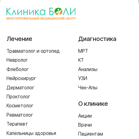
Пн-пт 8:00 - 20:00 сб-вс 9:00 - 18:00
+7 (4812) 25-25-00
Заказать обратный звонок
г. Смоленск
ул. Рыленкова, 11 Б
ул. Рыленкова, 40
пр-д Трамвайный, 6
ул. Шевченко, 65 Б
г. Ярцево
ул. Рокоссовского, 65
г. Одинцово
ул. Говорова, 85
ИМЕЮТСЯ ПРОТИВОПОКАЗАНИЯ,
НЕОБХОДИМА КОНСУЛЬТАЦИЯ СПЕЦИАЛИСТА
Лицензия Л041-01128-67/00331765 от 28.05.2019 г. и Л041-