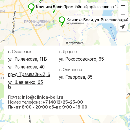
Лечение
Диагностика
Травматолог и ортопед
МРТ
КТ
Невролог
Флеболог
Анализы
Нейрохирург
УЗИ
Дерматолог
Чек-Апы
Проктолог
О клинике
Косметолог
Ревматолог
Акции
Терапевт
Врачи
Капельницы здоровья
Пациентам
Лечение по ДМС
Новости
Лечебные блокады
Социальные проекты
Справки
Малоинвазивная
хирургия
На суставах
На позвоночнике
По флебологии
По проктологии
Пластическая хирургия