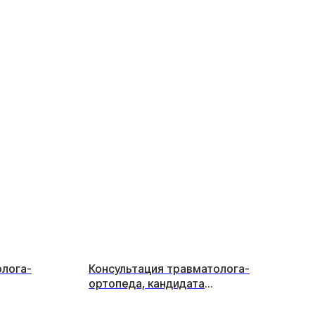
олога-
Консультация травматолога-
ортопеда, кандидата
медицинских наук (первичная)