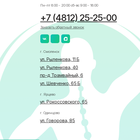
ул. Рыленкова, 40
пр-д Трамвайный, 6
ул. Шевченко, 65 Б
г. Ярцево
ул. Рокоссовского, 65
г. Одинцово
ул. Говорова, 85
АЛИСТА
бласти по здравоохранению
ка в отношении обработки персональных данных