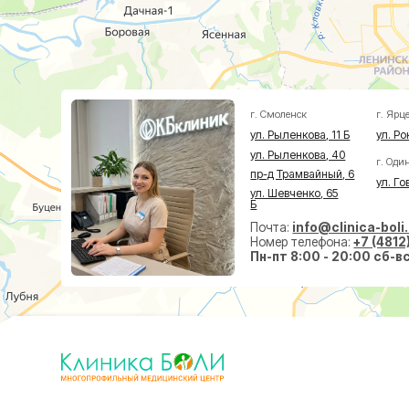
ул. Рыленкова, 40
г. Одинцово
пр-д Трамвайный, 6
ул. Говорова, 8
ул. Шевченко, 65
Б
Почта:
info@clinica-boli.ru
Номер телефона:
+7 (4812) 25-25
Пн-пт 8:00 - 20:00 сб-вс 9:00 -
Диагностика
Лечение
Малоин
МРТ
Травматолог и ортопед
На суст
КТ
Невролог
На позв
УЗИ
Проктолог
По прок
Анализы
Флеболог
По флеб
Чек-Апы
Нейрохирург
Пластич
Дерматолог
Косметолог