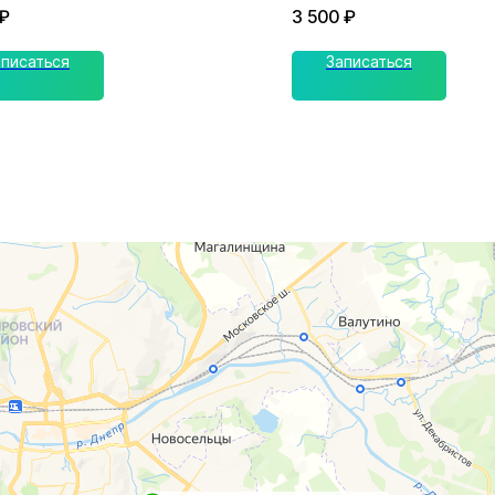
₽
3 500
₽
аписаться
Записаться
го, 65