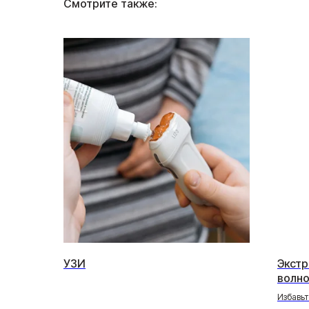
Смотрите также:
УЗИ
Экстр
волно
терап
Избавьт