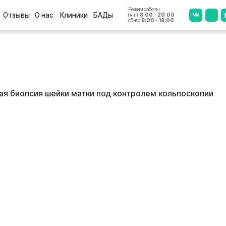
Режим работы:
+7 (4812
ы
О нас
Клиники
БАДы
пн-пт
8:00 - 20:00
сб-вс
9:00 - 18:00
я биопсия шейки матки под контролем кольпоскопии