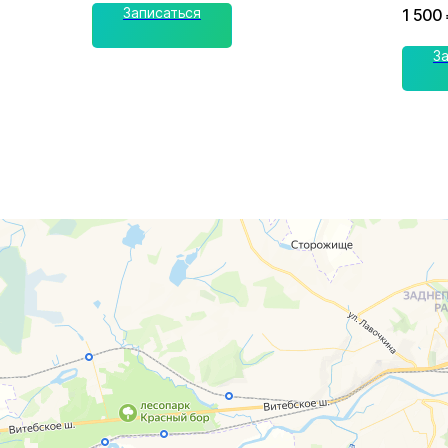
Записаться
1 500
З
г. Смоленск
г. Ярцево
ул. Рыленкова, 11 Б
ул. Рокоссовско