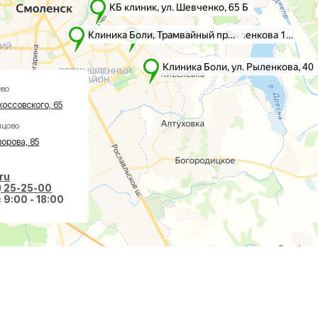
5
-00
 18:00
вазивная хирургия
О клинике
авах
Акции
оночнике
Врачи
тологии
Новости
ологии
Пациентам
еская хирургия
Социальные проекты
Справки