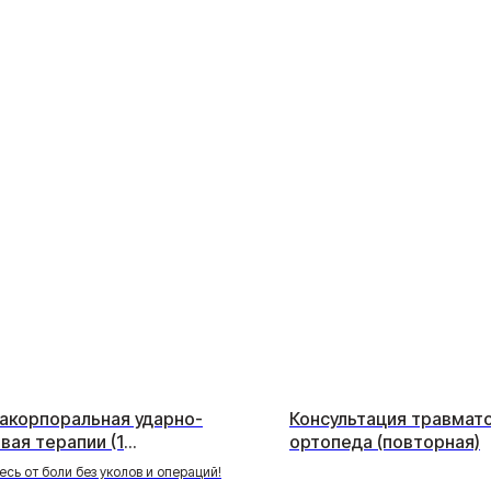
акорпоральная ударно-
Консультация травмат
вая терапии (1
ортопеда (повторная)
евтическая зона)
есь от боли без уколов и операций!