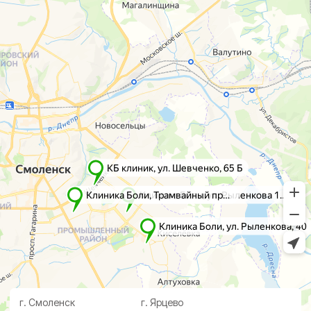
г. Смоленск
г. Ярцево
ул. Рыленкова, 11 Б
ул. Рокоссовского, 65
ул. Рыленкова, 40
г. Одинцово
пр-д Трамвайный, 6
ул. Говорова, 85
ул. Шевченко, 65
Б
Почта:
info@clinica-boli.ru
Номер телефона:
+7 (4812) 25-25-00
Пн-пт 8:00 - 20:00 сб-вс 9:00 - 18:00
Лечение
Диагностика
Травматолог и ортопед
МРТ
КТ
Невролог
Флеболог
Анализы
Нейрохирург
УЗИ