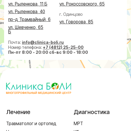
Дерматолог
Чек-Апы
Проктолог
О клинике
Косметолог
Ревматолог
Акции
Терапевт
Врачи
Капельницы здоровья
Пациентам
Лечение по ДМС
Новости
Лечебные блокады
Социальные проекты
Справки
Малоинвазивная
хирургия
На суставах
На позвоночнике
По флебологии
По проктологии
Пластическая хирургия
Пн-пт 8:00 - 20:00 сб-вс 9:00 - 18:00
+7 (4812) 25-25-00
Заказать обратный звонок