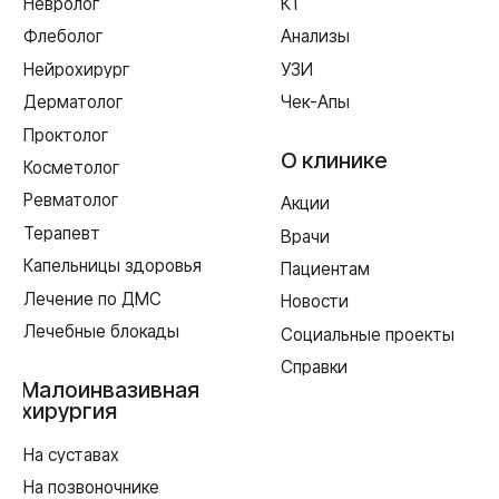
г. Смоленск
ул. Рыленкова, 11 Б
ул. Рыленкова, 40
пр-д Трамвайный, 6
ул. Шевченко, 65 Б
г. Ярцево
ул. Рокоссовского, 65
г. Одинцово
ул. Говорова, 85
ИМЕЮТСЯ ПРОТИВОПОКАЗАНИЯ,
НЕОБХОДИМА КОНСУЛЬТАЦИЯ СПЕЦИАЛИСТА
Лицензия Л041-01128-67/00331765 от 28.05.2019 г. и Л041-
01128-67/00637993 от 17.01.2023 г. выдана Департаментом
Смоленской области по здравоохранению
Реквизиты
Согласие на обработку персональных данных
Политика в отношении обработки персональных данных
Создание сайта