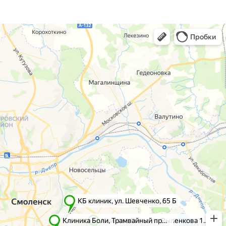
г. Смоленск
г. Ярцево
ул. Рыленкова, 11 Б
ул. Рокоссовского, 65
ул. Рыленкова, 40
г. Одинцово
пр-д Трамвайный, 6
ул. Говорова, 85
ул. Шевченко, 65
Б
Почта:
info@clinica-boli.ru
Номер телефона:
+7 (4812) 25-25-00
Пн-пт 8:00 - 20:00 сб-вс 9:00 - 18:00
Лечение
Диагностика
Травматолог и ортопед
МРТ
КТ
Невролог
Флеболог
Анализы
Нейрохирург
УЗИ
Дерматолог
Чек-Апы