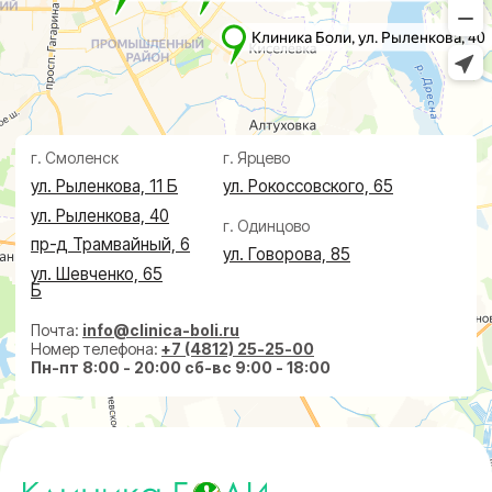
Проктолог
О клинике
Косметолог
Ревматолог
Акции
Терапевт
Врачи
Капельницы здоровья
Пациентам
Лечение по ДМС
Новости
Лечебные блокады
Социальные проекты
Справки
Малоинвазивная
хирургия
На суставах
На позвоночнике
По флебологии
По проктологии
Пластическая хирургия
Пн-пт 8:00 - 20:00 сб-вс 9:00 - 18:00
+7 (4812) 25-25-00
Заказать обратный звонок