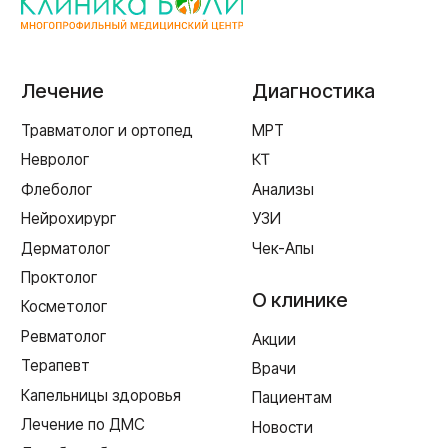
г. Смоленск
ул. Рыленкова, 11 Б
ул. Рыленкова, 40
пр-д Трамвайный, 6
ул. Шевченко, 65 Б
г. Ярцево
ул. Рокоссовского, 65
г. Одинцово
ул. Говорова, 85
ИМЕЮТСЯ ПРОТИВОПОКАЗАНИЯ,
НЕОБХОДИМА КОНСУЛЬТАЦИЯ СПЕЦИАЛИСТА
Лицензия Л041-01128-67/00331765 от 28.05.2019 г. и Л041-
01128-67/00637993 от 17.01.2023 г. выдана Департаментом
Смоленской области по здравоохранению
Реквизиты
Согласие на обработку персональных данных
Политика в отношении обработки персональных данных
Создание сайта