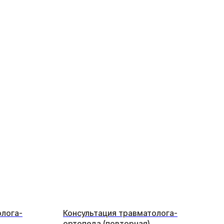
олога-
Консультация травматолога-
ортопеда (повторная)