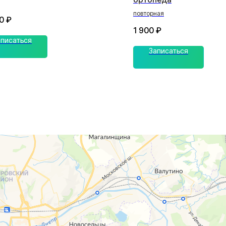
повторная
0
₽
1 900
₽
аписаться
Записаться