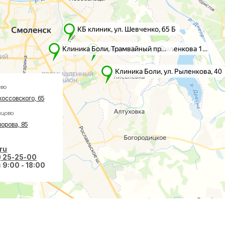
го, 65
5
-00
 18:00
вазивная хирургия
О клинике
авах
Акции
оночнике
Врачи
тологии
Новости
ологии
Пациентам
еская хирургия
Социальные проекты