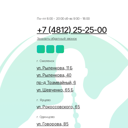
ул. Рыленкова, 11 Б
ул. Рыленкова, 40
пр-д Трамвайный, 6
ул. Шевченко, 65 Б
г. Ярцево
ул. Рокоссовского, 65
г. Одинцово
ул. Говорова, 85
АЛИСТА
бласти по здравоохранению
ка в отношении обработки персональных данных