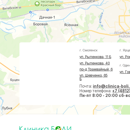
г. Смоленск
г. Ярцево
ул. Рыленкова, 11 Б
ул. Рокоссовско
ул. Рыленкова, 40
г. Одинцово
пр-д Трамвайный, 6
ул. Говорова, 8
ул. Шевченко, 65
Б
Почта:
info@clinica-boli.ru
Номер телефона:
+7 (4812) 25-25
Пн-пт 8:00 - 20:00 сб-вс 9:00 -
Диагностика
Лечение
Малоин
МРТ
Травматолог и ортопед
На суст
КТ
Невролог
На позв
УЗИ
Проктолог
По прок
Анализы
Флеболог
По флеб
Чек-Апы
Нейрохирург
Пластич