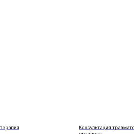
 терапия
Консультация травмат
ортопеда