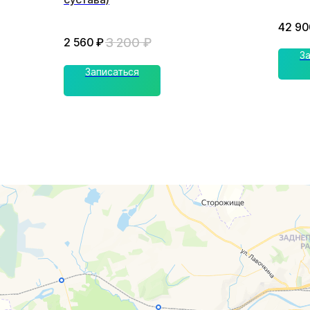
42 90
3 200
₽
2 560
₽
З
Записаться