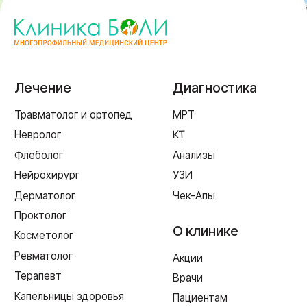
г. Смоленск
ул. Рыленкова, 11 Б
ул. Рыленкова, 40
пр-д Трамвайный, 6
ул. Шевченко, 65 Б
г. Ярцево
ул. Рокоссовского, 65
г. Одинцово
ул. Говорова, 85
ИМЕЮТСЯ ПРОТИВОПОКАЗАНИЯ,
НЕОБХОДИМА КОНСУЛЬТАЦИЯ СПЕЦИАЛИСТА
Лицензия Л041-01128-67/00331765 от 28.05.2019 г. и Л041-
01128-67/00637993 от 17.01.2023 г. выдана Департаментом
Смоленской области по здравоохранению
Реквизиты
Согласие на обработку персональных данных
Политика в отношении обработки персональных данных
Создание сайта