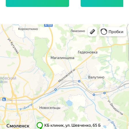
г. Смоленск
г. Ярцево
ул. Рыленкова, 11 Б
ул. Рокоссовского, 65
ул. Рыленкова, 40
г. Одинцово
пр-д Трамвайный, 6
ул. Говорова, 85
ул. Шевченко, 65
Б
Почта:
info@clinica-boli.ru
Номер телефона:
+7 (4812) 25-25-00
Пн-пт 8:00 - 20:00 сб-вс 9:00 - 18:00
Лечение
Диагностика
Травматолог и ортопед
МРТ
КТ
Невролог
Флеболог
Анализы
Нейрохирург
УЗИ