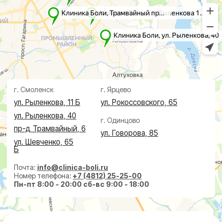
Дерматолог
Чек-Апы
Проктолог
О клинике
Косметолог
Ревматолог
Акции
Терапевт
Врачи
Капельницы здоровья
Пациентам
Лечение по ДМС
Новости
Лечебные блокады
Социальные проекты
Справки
Малоинвазивная
хирургия
На суставах
На позвоночнике
По флебологии
По проктологии
Пластическая хирургия
Пн-пт 8:00 - 20:00 сб-вс 9:00 - 18:00
+7 (4812) 25-25-00
Заказать обратный звонок