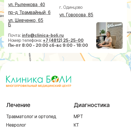
Проктолог
О клинике
Косметолог
Ревматолог
Акции
Терапевт
Врачи
Капельницы здоровья
Пациентам
Лечение по ДМС
Новости
Лечебные блокады
Социальные проекты
Справки
Малоинвазивная
хирургия
На суставах
На позвоночнике
По флебологии
По проктологии
Пластическая хирургия
Пн-пт 8:00 - 20:00 сб-вс 9:00 - 18:00
+7 (4812) 25-25-00
Заказать обратный звонок