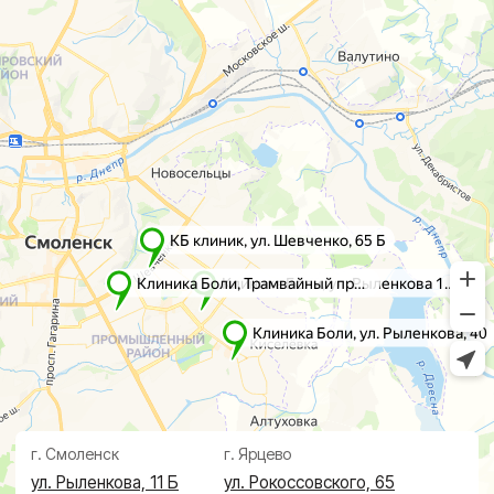
г. Смоленск
г. Ярцево
ул. Рыленкова, 11 Б
ул. Рокоссовского, 65
ул. Рыленкова, 40
г. Одинцово
пр-д Трамвайный, 6
ул. Говорова, 85
ул. Шевченко, 65
Б
Почта:
info@clinica-boli.ru
Номер телефона:
+7 (4812) 25-25-00
Пн-пт 8:00 - 20:00 сб-вс 9:00 - 18:00
Лечение
Диагностика
Травматолог и ортопед
МРТ
КТ
Невролог
Флеболог
Анализы
Нейрохирург
УЗИ
Дерматолог
Чек-Апы