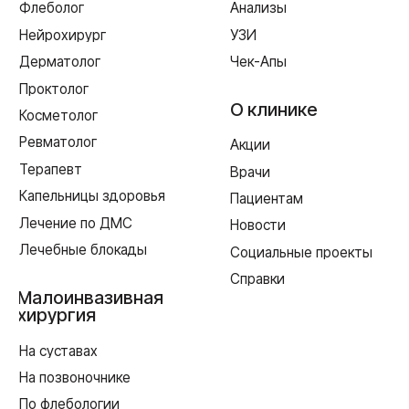
г. Смоленск
ул. Рыленкова, 11 Б
ул. Рыленкова, 40
пр-д Трамвайный, 6
ул. Шевченко, 65 Б
г. Ярцево
ул. Рокоссовского, 65
г. Одинцово
ул. Говорова, 85
ИМЕЮТСЯ ПРОТИВОПОКАЗАНИЯ,
НЕОБХОДИМА КОНСУЛЬТАЦИЯ СПЕЦИАЛИСТА
Лицензия Л041-01128-67/00331765 от 28.05.2019 г. и Л041-
01128-67/00637993 от 17.01.2023 г. выдана Департаментом
Смоленской области по здравоохранению
Реквизиты
Согласие на обработку персональных данных
Политика в отношении обработки персональных данных
Создание сайта