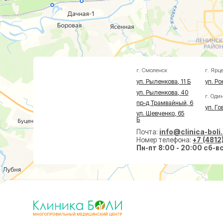
ул. Рыленкова, 11 Б
ул. Рокоссовско
ул. Рыленкова, 40
г. Одинцово
пр-д Трамвайный, 6
ул. Говорова, 8
ул. Шевченко, 65
Б
Почта:
info@clinica-boli.ru
Номер телефона:
+7 (4812) 25-25
Пн-пт 8:00 - 20:00 сб-вс 9:00 -
Диагностика
Лечение
Малоин
МРТ
Травматолог и ортопед
На суст
КТ
Невролог
На позв
УЗИ
Проктолог
По прок
Анализы
Флеболог
По флеб
Чек-Апы
Нейрохирург
Пластич
Дерматолог
Косметолог