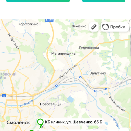
г. Смоленск
г. Ярцево
ул. Рыленкова, 11 Б
ул. Рокоссовского, 65
ул. Рыленкова, 40
г. Одинцово
пр-д Трамвайный, 6
ул. Говорова, 85
ул. Шевченко, 65
Б
Почта:
info@clinica-boli.ru
Номер телефона:
+7 (4812) 25-25-00
Пн-пт 8:00 - 20:00 сб-вс 9:00 - 18:00
Лечение
Диагностика
Травматолог и ортопед
МРТ
КТ
Невролог
Флеболог
Анализы
Нейрохирург
УЗИ
Дерматолог
Чек-Апы