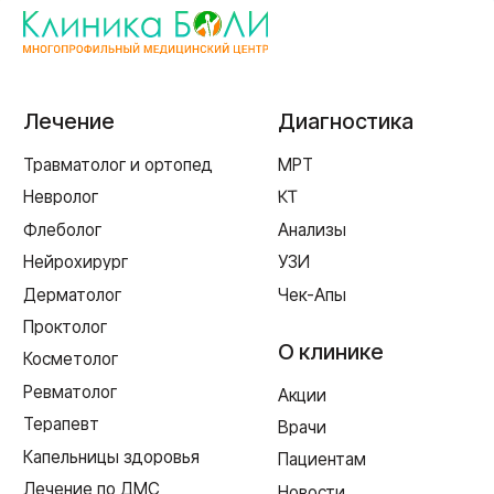
г. Смоленск
ул. Рыленкова, 11 Б
ул. Рыленкова, 40
пр-д Трамвайный, 6
ул. Шевченко, 65 Б
г. Ярцево
ул. Рокоссовского, 65
г. Одинцово
ул. Говорова, 85
ИМЕЮТСЯ ПРОТИВОПОКАЗАНИЯ,
НЕОБХОДИМА КОНСУЛЬТАЦИЯ СПЕЦИАЛИСТА
Лицензия Л041-01128-67/00331765 от 28.05.2019 г. и Л041-
01128-67/00637993 от 17.01.2023 г. выдана Департаментом
Смоленской области по здравоохранению
Реквизиты
Согласие на обработку персональных данных
Политика в отношении обработки персональных данных
Создание сайта