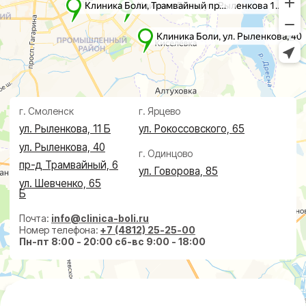
Проктолог
О клинике
Косметолог
Ревматолог
Акции
Терапевт
Врачи
Капельницы здоровья
Пациентам
Лечение по ДМС
Новости
Лечебные блокады
Социальные проекты
Справки
Малоинвазивная
хирургия
На суставах
На позвоночнике
По флебологии
По проктологии
Пластическая хирургия
Пн-пт 8:00 - 20:00 сб-вс 9:00 - 18:00
+7 (4812) 25-25-00
Заказать обратный звонок