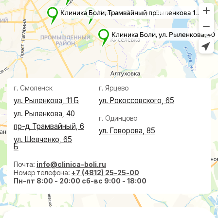
Дерматолог
Чек-Апы
Проктолог
О клинике
Косметолог
Ревматолог
Акции
Терапевт
Врачи
Капельницы здоровья
Пациентам
Лечение по ДМС
Новости
Лечебные блокады
Социальные проекты
Справки
Малоинвазивная
хирургия
На суставах
На позвоночнике
По флебологии
По проктологии
Пластическая хирургия
Пн-пт 8:00 - 20:00 сб-вс 9:00 - 18:00
+7 (4812) 25-25-00
Заказать обратный звонок