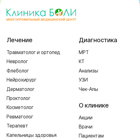
г. Смоленск
ул. Рыленкова, 11 Б
ул. Рыленкова, 40
пр-д Трамвайный, 6
ул. Шевченко, 65 Б
г. Ярцево
ул. Рокоссовского, 65
г. Одинцово
ул. Говорова, 85
ИМЕЮТСЯ ПРОТИВОПОКАЗАНИЯ,
НЕОБХОДИМА КОНСУЛЬТАЦИЯ СПЕЦИАЛИСТА
Лицензия Л041-01128-67/00331765 от 28.05.2019 г. и Л041-
01128-67/00637993 от 17.01.2023 г. выдана Департаментом
Смоленской области по здравоохранению
Реквизиты
Согласие на обработку персональных данных
Политика в отношении обработки персональных данных
Создание сайта