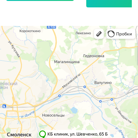
г. Смоленск
г. Ярцево
ул. Рыленкова, 11 Б
ул. Рокоссовского, 65
ул. Рыленкова, 40
г. Одинцово
пр-д Трамвайный, 6
ул. Говорова, 85
ул. Шевченко, 65
Б
Почта:
info@clinica-boli.ru
Номер телефона:
+7 (4812) 25-25-00
Пн-пт 8:00 - 20:00 сб-вс 9:00 - 18:00
Лечение
Диагностика
Травматолог и ортопед
МРТ
КТ
Невролог
Флеболог
Анализы
Нейрохирург
УЗИ