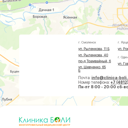
ул. Рыленкова, 11 Б
ул. Рокоссовско
ул. Рыленкова, 40
г. Одинцово
пр-д Трамвайный, 6
ул. Говорова, 8
ул. Шевченко, 65
Б
Почта:
info@clinica-boli.ru
Номер телефона:
+7 (4812) 25-25
Пн-пт 8:00 - 20:00 сб-вс 9:00 -
Диагностика
Лечение
Малоин
МРТ
Травматолог и ортопед
На суст
КТ
Невролог
На позв
УЗИ
Проктолог
По прок
Анализы
Флеболог
По флеб
Чек-Апы
Нейрохирург
Пластич
Дерматолог