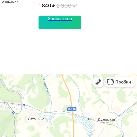
и операций!
2 300
₽
1 840
₽
Записаться