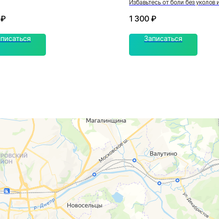
Избавьтесь от боли без уколов 
₽
1 300
₽
аписаться
Записаться