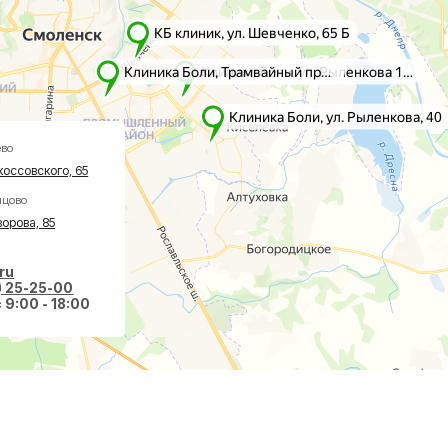
го, 65
5
-00
 18:00
вазивная хирургия
О клинике
авах
Акции
оночнике
Врачи
тологии
Новости
ологии
Пациентам
еская хирургия
Социальные проекты
Справки