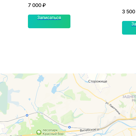
7 000
₽
3 500
Записаться
З
г. Смоленск
г. Ярцево