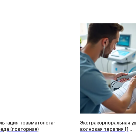
льтация травматолога-
Экстракорпоральная у
еда (повторная)
волновая терапия (1
дополнительная зона)