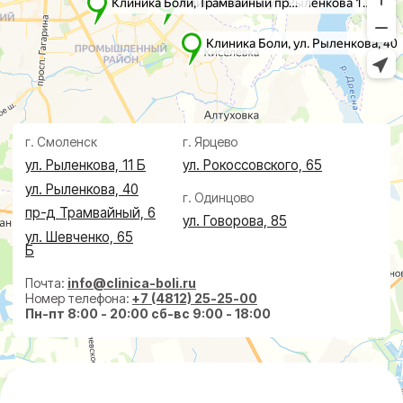
Проктолог
О клинике
Косметолог
Ревматолог
Акции
Терапевт
Врачи
Капельницы здоровья
Пациентам
Лечение по ДМС
Новости
Лечебные блокады
Социальные проекты
Справки
Малоинвазивная
хирургия
На суставах
На позвоночнике
По флебологии
По проктологии
Пластическая хирургия
Пн-пт 8:00 - 20:00 сб-вс 9:00 - 18:00
+7 (4812) 25-25-00
Заказать обратный звонок