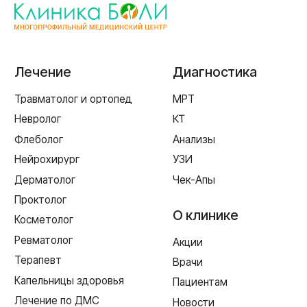
г. Смоленск
ул. Рыленкова, 11 Б
ул. Рыленкова, 40
пр-д Трамвайный, 6
ул. Шевченко, 65 Б
г. Ярцево
ул. Рокоссовского, 65
г. Одинцово
ул. Говорова, 85
ИМЕЮТСЯ ПРОТИВОПОКАЗАНИЯ,
НЕОБХОДИМА КОНСУЛЬТАЦИЯ СПЕЦИАЛИСТА
Лицензия Л041-01128-67/00331765 от 28.05.2019 г. и Л041-
01128-67/00637993 от 17.01.2023 г. выдана Департаментом
Смоленской области по здравоохранению
Реквизиты
Согласие на обработку персональных данных
Политика в отношении обработки персональных данных
Создание сайта