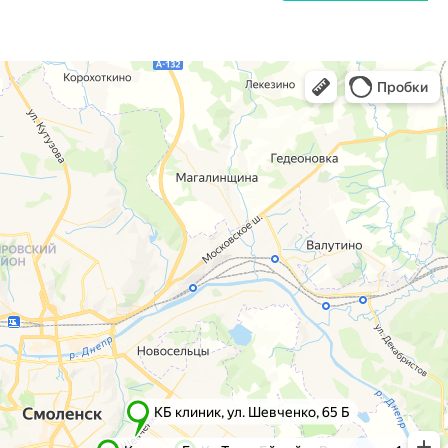
г. Смоленск
г. Ярцево
ул. Рыленкова, 11 Б
ул. Рокоссовского, 65
ул. Рыленкова, 40
г. Одинцово
пр-д Трамвайный, 6
ул. Говорова, 85
ул. Шевченко, 65
Б
Почта:
info@clinica-boli.ru
Номер телефона:
+7 (4812) 25-25-00
Пн-пт 8:00 - 20:00 сб-вс 9:00 - 18:00
Лечение
Диагностика
Травматолог и ортопед
МРТ
КТ
Невролог
Флеболог
Анализы
Нейрохирург
УЗИ
Дерматолог
Чек-Апы