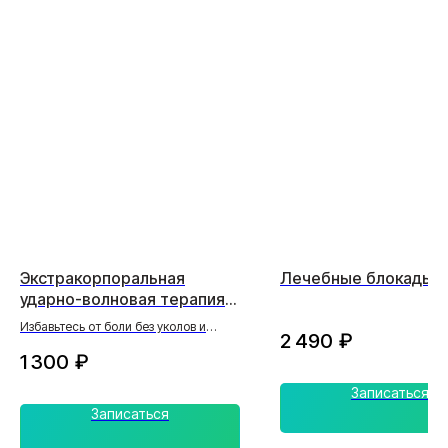
Экстракорпоральная
Лечебные блокады
ударно-волновая терапия
(1 дополнительная зона)
Избавьтесь от боли без уколов и
2 490
₽
операций!
1 300
₽
Записаться
Записаться