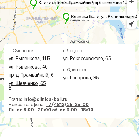
Проктолог
О клинике
Косметолог
Ревматолог
Акции
Терапевт
Врачи
Капельницы здоровья
Пациентам
Лечение по ДМС
Новости
Лечебные блокады
Социальные проекты
Справки
Малоинвазивная
хирургия
На суставах
На позвоночнике
По флебологии
По проктологии
Пластическая хирургия
Пн-пт 8:00 - 20:00 сб-вс 9:00 - 18:00
+7 (4812) 25-25-00
Заказать обратный звонок