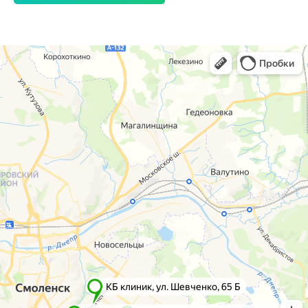
г. Смоленск
г. Ярцево
ул. Рыленкова, 11 Б
ул. Рокоссовского, 65
ул. Рыленкова, 40
г. Одинцово
пр-д Трамвайный, 6
ул. Говорова, 85
ул. Шевченко, 65
Б
Почта:
info@clinica-boli.ru
Номер телефона:
+7 (4812) 25-25-00
Пн-пт 8:00 - 20:00 сб-вс 9:00 - 18:00
Лечение
Диагностика
Травматолог и ортопед
МРТ
КТ
Невролог
Флеболог
Анализы
Нейрохирург
УЗИ
Дерматолог
Чек-Апы