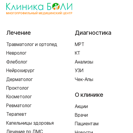
г. Смоленск
ул. Рыленкова, 11 Б
ул. Рыленкова, 40
пр-д Трамвайный, 6
ул. Шевченко, 65 Б
г. Ярцево
ул. Рокоссовского, 65
г. Одинцово
ул. Говорова, 85
ИМЕЮТСЯ ПРОТИВОПОКАЗАНИЯ,
НЕОБХОДИМА КОНСУЛЬТАЦИЯ СПЕЦИАЛИСТА
Лицензия Л041-01128-67/00331765 от 28.05.2019 г. и Л041-
01128-67/00637993 от 17.01.2023 г. выдана Департаментом
Смоленской области по здравоохранению
Реквизиты
Согласие на обработку персональных данных
Политика в отношении обработки персональных данных
Создание сайта