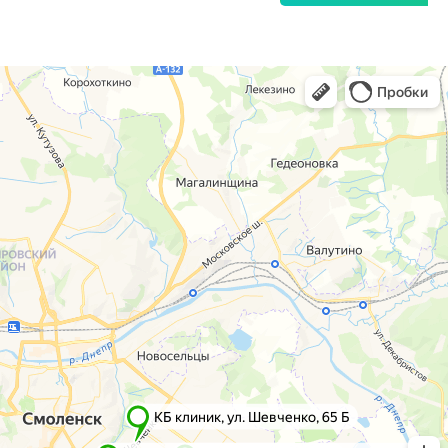
г. Смоленск
г. Ярцево
ул. Рыленкова, 11 Б
ул. Рокоссовского, 65
ул. Рыленкова, 40
г. Одинцово
пр-д Трамвайный, 6
ул. Говорова, 85
ул. Шевченко, 65
Б
Почта:
info@clinica-boli.ru
Номер телефона:
+7 (4812) 25-25-00
Пн-пт 8:00 - 20:00 сб-вс 9:00 - 18:00
Лечение
Диагностика
Травматолог и ортопед
МРТ
КТ
Невролог
Флеболог
Анализы
Нейрохирург
УЗИ
Дерматолог
Чек-Апы