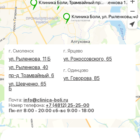
Проктолог
О клинике
Косметолог
Ревматолог
Акции
Терапевт
Врачи
Капельницы здоровья
Пациентам
Лечение по ДМС
Новости
Лечебные блокады
Социальные проекты
Справки
Малоинвазивная
хирургия
На суставах
На позвоночнике
По флебологии
По проктологии
Пластическая хирургия
Пн-пт 8:00 - 20:00 сб-вс 9:00 - 18:00
+7 (4812) 25-25-00
Заказать обратный звонок