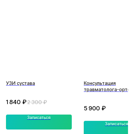
УЗИ сустава
Консультация
травматолога-ортоп
кандидата медицинс
1 840
₽
2 300
₽
наук (первичная)
5 900
₽
Записаться
Записаться