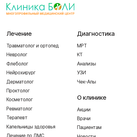
г. Смоленск
ул. Рыленкова, 11 Б
ул. Рыленкова, 40
пр-д Трамвайный, 6
ул. Шевченко, 65 Б
г. Ярцево
ул. Рокоссовского, 65
г. Одинцово
ул. Говорова, 85
ИМЕЮТСЯ ПРОТИВОПОКАЗАНИЯ,
НЕОБХОДИМА КОНСУЛЬТАЦИЯ СПЕЦИАЛИСТА
Лицензия Л041-01128-67/00331765 от 28.05.2019 г. и Л041-
01128-67/00637993 от 17.01.2023 г. выдана Департаментом
Смоленской области по здравоохранению
Реквизиты
Согласие на обработку персональных данных
Политика в отношении обработки персональных данных
Создание сайта