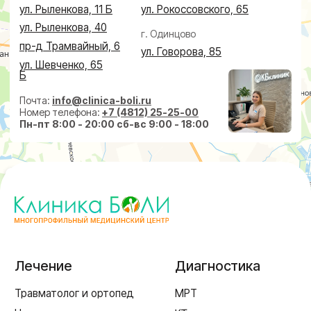
Дерматолог
Чек-Апы
Проктолог
О клинике
Косметолог
Ревматолог
Акции
Терапевт
Врачи
Капельницы здоровья
Пациентам
Лечение по ДМС
Новости
Лечебные блокады
Социальные проекты
Справки
Малоинвазивная
хирургия
На суставах
На позвоночнике
По флебологии
По проктологии
Пластическая хирургия
Пн-пт 8:00 - 20:00 сб-вс 9:00 - 18:00
+7 (4812) 25-25-00
Заказать обратный звонок