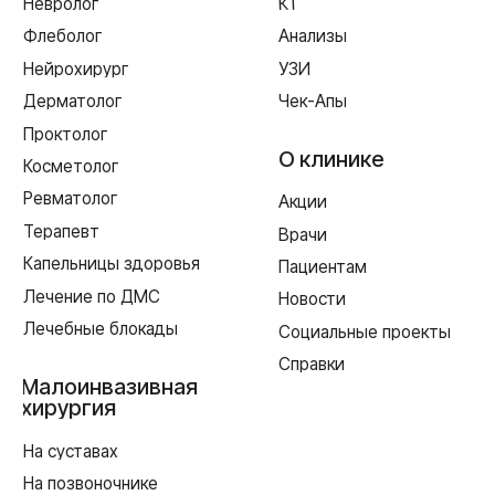
г. Смоленск
ул. Рыленкова, 11 Б
ул. Рыленкова, 40
пр-д Трамвайный, 6
ул. Шевченко, 65 Б
г. Ярцево
ул. Рокоссовского, 65
г. Одинцово
ул. Говорова, 85
ИМЕЮТСЯ ПРОТИВОПОКАЗАНИЯ,
НЕОБХОДИМА КОНСУЛЬТАЦИЯ СПЕЦИАЛИСТА
Лицензия Л041-01128-67/00331765 от 28.05.2019 г. и Л041-
01128-67/00637993 от 17.01.2023 г. выдана Департаментом
Смоленской области по здравоохранению
Реквизиты
Согласие на обработку персональных данных
Политика в отношении обработки персональных данных
Создание сайта