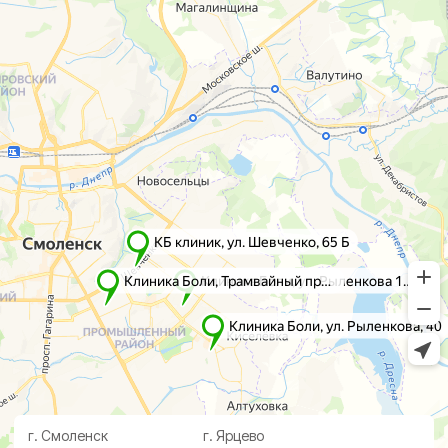
г. Смоленск
г. Ярцево
ул. Рыленкова, 11 Б
ул. Рокоссовского, 65
ул. Рыленкова, 40
г. Одинцово
пр-д Трамвайный, 6
ул. Говорова, 85
ул. Шевченко, 65
Б
Почта:
info@clinica-boli.ru
Номер телефона:
+7 (4812) 25-25-00
Пн-пт 8:00 - 20:00 сб-вс 9:00 - 18:00
Лечение
Диагностика
Травматолог и ортопед
МРТ
КТ
Невролог
Флеболог
Анализы
Нейрохирург
УЗИ