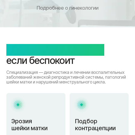
Эрозия
Подбор
шейки матки
контрацепции
Дискомфорт,
Не понятно какой
кровянистые выделения
подходит
Нарушения
Менопауза
цикла
и климакс
Нерегулярные,
Приливы, перепады
скудные или обильные
настроения, плохой сон
месячные
Фиброаденоз
Вагинит
Зуд, жжение в
Болит грудь,
области влагалища
появилась
киста