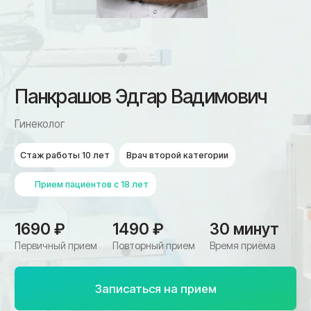
Стаж работы 10 лет
Врач второй категории
Прием пациентов с 18 лет
1690 ₽
1490 ₽
30 минут
Первичный прием
Повторный прием
Время приёма
Записаться на прием
Подробнее о гинекологии
Ко мне записываются,
если беспокоит
Специализация — диагностика и лечении воспалительных
заболеваний женской репродуктивной системы, патологий
шейки матки и нарушений менструального цикла.