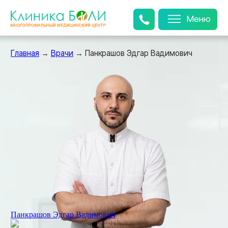
Меню
Ме
Главная
→
Врачи
→ Панкрашов Эдгар Вадимович
Панкрашов Эдгар Вадимович
Панкрашов Эдгар Вадимович
Гинеколог