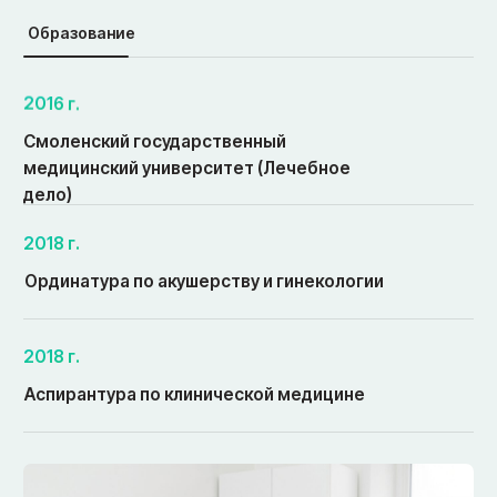
Как подготовиться
к приёму врача
Жалобы и история болезни
1
Сформулируйте по порядку: что беспокоит,
когда появилось, как развивалось, куда
обращались, чем лечились и с каким
результатом.
Документы и лекарства
2
Соберите все заключения и результаты
(анализы, МРТ, УЗИ, КТ, рентген), выпишите
принимаемые препараты и отметьте
аллергии.
Осмотр
3
Будьте готовы к тому, что для
проведения полноценного осмотра,
возможно, придётся раздеться до
нижнего белья.
Диагностика и лечение
4
Врач поставит предварительный диагноз,
при необходимости назначит