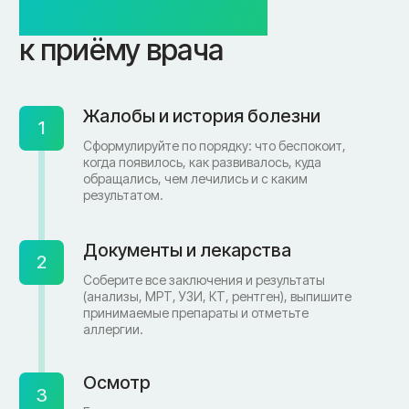
ул. Рыленкова, 11 Б
ул. Рокоссовского, 65
ул. Рыленкова, 40
г. Одинцово
пр-д Трамвайный, 6
ул. Говорова, 85
ул. Шевченко, 65
Б
Почта:
info@clinica-boli.ru
Номер телефона:
+7 (4812) 25-25-00
Пн-пт 8:00 - 20:00 сб-вс 9:00 - 18:00
Лечение
Диагностика
Травматолог и ортопед
МРТ
КТ
Невролог
Флеболог
Анализы
Нейрохирург
УЗИ
Дерматолог
Чек-Апы
Проктолог
О клинике
Косметолог
Ревматолог
Акции