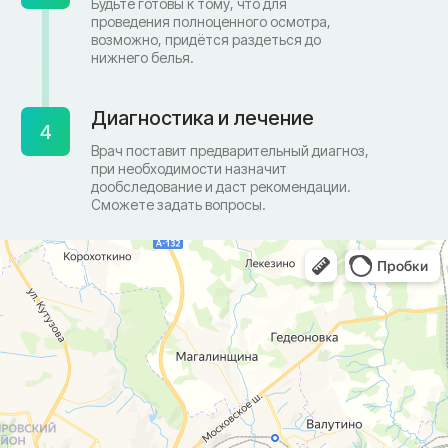
Терапевт
Врачи
Капельницы здоровья
Пациентам
Лечение по ДМС
Новости
Лечебные блокады
Социальные проекты
Справки
Малоинвазивная
хирургия
На суставах
На позвоночнике
По флебологии
По проктологии
Пластическая хирургия
Пн-пт 8:00 - 20:00 сб-вс 9:00 - 18:00
+7 (4812) 25-25-00
Заказать обратный звонок
г. Смоленск
ул. Рыленкова, 11 Б
ул. Рыленкова, 40