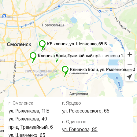
пр-д Трамвайный, 6
ул. Шевченко, 65 Б
г. Ярцево
ул. Рокоссовского, 65
г. Одинцово
ул. Говорова, 85
ИМЕЮТСЯ ПРОТИВОПОКАЗАНИЯ,
НЕОБХОДИМА КОНСУЛЬТАЦИЯ СПЕЦИАЛИСТА
Лицензия Л041-01128-67/00331765 от 28.05.2019 г. и Л041-
01128-67/00637993 от 17.01.2023 г. выдана Департаментом
Смоленской области по здравоохранению
Реквизиты
Согласие на обработку персональных данных
Политика в отношении обработки персональных данных
Создание сайта