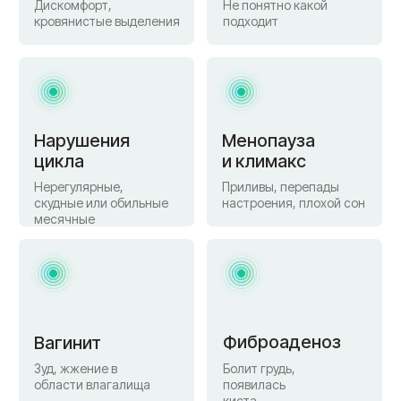
Цервицит
Беременность
Воспаление
шейки матки
Нужно встать на учет
Я понимаю, что пациентке порой непросто
довериться врачу-мужчине в столь
деликатной сфере, поэтому моя задача —
профессионализмом и тактичным
отношением создать атмосферу, где
остаётся место только доверию,
а не смущению.
Образование
2016 г.
Смоленский государственный
медицинский университет (Лечебное
дело)
2018 г.
Ординатура по акушерству и гинекологии