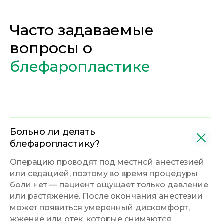
ул. Рыленкова, 40
г. Одинцово
пр-д Трамвайный, 6
ул. Говорова, 85
ул. Шевченко, 65
Часто задаваемые
Б
Почта:
info@clinica-boli.ru
вопросы о
Номер телефона:
+7 (4812) 25-25-00
Пн-пт 8:00 - 20:00 сб-вс 9:00 - 18:00
блефаропластике
Лечение
Диагностика
Больно ли делать
Травматолог и ортопед
МРТ
блефаропластику?
КТ
Невролог
Флеболог
Анализы
Операцию проводят под местной анестезией
Нейрохирург
УЗИ
или седацией, поэтому во время процедуры
Дерматолог
Чек-Апы
боли нет — пациент ощущает только давление
Проктолог
или растяжение. После окончания анестезии
О клинике
Косметолог
может появиться умеренный дискомфорт,
Ревматолог
Акции
жжение или отек, которые снимаются