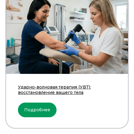
пр-д Трамвайный, 6
ул. Шевченко, 65 Б
г. Ярцево
ул. Рокоссовского, 65
г. Одинцово
ул. Говорова, 85
ИМЕЮТСЯ ПРОТИВОПОКАЗАНИЯ,
НЕОБХОДИМА КОНСУЛЬТАЦИЯ СПЕЦИАЛИСТА
Лицензия Л041-01128-67/00331765 от 28.05.2019 г. и Л041-
01128-67/00637993 от 17.01.2023 г. выдана Департаментом
Смоленской области по здравоохранению
Реквизиты
Ударно-волновая терапия (УВТ):
Согласие на обработку персональных данных
восстановление вашего тела
Политика в отношении обработки персональных данных
Создание сайта
Подробнее