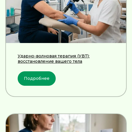
Лечение
Диагностика
Травматолог и ортопед
МРТ
КТ
Невролог
Флеболог
Анализы
Нейрохирург
УЗИ
Дерматолог
Чек-Апы
Ударно-волновая терапия (УВТ):
восстановление вашего тела
Проктолог
О клинике
Косметолог
Ревматолог
Акции
Подробнее
Терапевт
Врачи
Капельницы здоровья
Пациентам
Лечение по ДМС
Новости
Лечебные блокады
Социальные проекты
Справки
Малоинвазивная
хирургия
На суставах
На позвоночнике