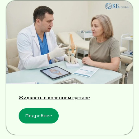
ИМЕЮТСЯ ПРОТИВОПОКАЗАНИЯ,
НЕОБХОДИМА КОНСУЛЬТАЦИЯ СПЕЦИАЛИСТА
Лицензия Л041-01128-67/00331765 от 28.05.2019 г. и Л041-
01128-67/00637993 от 17.01.2023 г. выдана Департаментом
Смоленской области по здравоохранению
Реквизиты
Согласие на обработку персональных данных
Политика в отношении обработки персональных данных
Создание сайта
Жидкость в коленном суставе
Подробнее