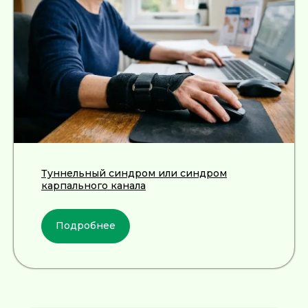
По флебологии
По проктологии
Пластическая хирургия
Пн-пт 8:00 - 20:00 сб-вс 9:00 - 18:00
+7 (4812) 25-25-00
Заказать обратный звонок
г. Смоленск
ул. Рыленкова, 11 Б
ул. Рыленкова, 40
Туннельный синдром или синдром
карпального канала
пр-д Трамвайный, 6
ул. Шевченко, 65 Б
г. Ярцево
Подробнее
ул. Рокоссовского, 65
г. Одинцово
ул. Говорова, 85