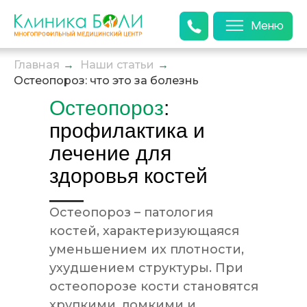
Меню
Главная
→
Наши статьи
→
Остеопороз: что это за болезнь
Остеопороз
:
профилактика и
лечение для
здоровья костей
Остеопороз – патология
костей, характеризующаяся
уменьшением их плотности,
ухудшением структуры. При
остеопорозе кости становятся
хрупкими, ломкими и